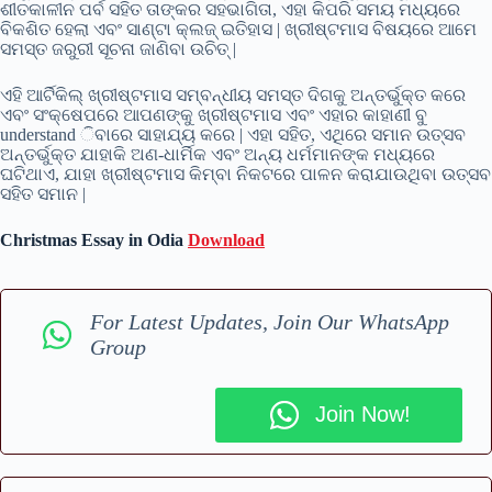
ଶୀତକାଳୀନ ପର୍ବ ସହିତ ତାଙ୍କର ସହଭାଗିତା, ଏହା କିପରି ସମୟ ମଧ୍ୟରେ
ବିକଶିତ ହେଲା ଏବଂ ସାଣ୍ଟା କ୍ଲଜ୍ ଇତିହାସ | ଖ୍ରୀଷ୍ଟମାସ ବିଷୟରେ ଆମେ
ସମସ୍ତ ଜରୁରୀ ସୂଚନା ଜାଣିବା ଉଚିତ୍ |
ଏହି ଆର୍ଟିକିଲ୍ ଖ୍ରୀଷ୍ଟମାସ ସମ୍ବନ୍ଧୀୟ ସମସ୍ତ ଦିଗକୁ ଅନ୍ତର୍ଭୁକ୍ତ କରେ
ଏବଂ ସଂକ୍ଷେପରେ ଆପଣଙ୍କୁ ଖ୍ରୀଷ୍ଟମାସ ଏବଂ ଏହାର କାହାଣୀ ବୁ
understand ିବାରେ ସାହାଯ୍ୟ କରେ | ଏହା ସହିତ, ଏଥିରେ ସମାନ ଉତ୍ସବ
ଅନ୍ତର୍ଭୁକ୍ତ ଯାହାକି ଅଣ-ଧାର୍ମିକ ଏବଂ ଅନ୍ୟ ଧର୍ମମାନଙ୍କ ମଧ୍ୟରେ
ଘଟିଥାଏ, ଯାହା ଖ୍ରୀଷ୍ଟମାସ କିମ୍ବା ନିକଟରେ ପାଳନ କରାଯାଉଥିବା ଉତ୍ସବ
ସହିତ ସମାନ |
Christmas Essay in Odia
Download
For Latest Updates, Join Our WhatsApp
Group
Join Now!