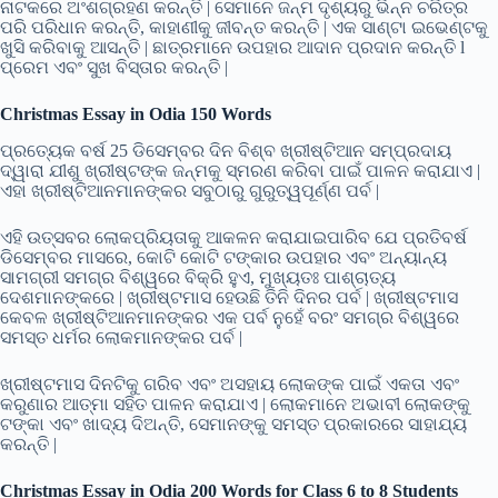
ନାଟକରେ ଅଂଶଗ୍ରହଣ କରନ୍ତି | ସେମାନେ ଜନ୍ମ ଦୃଶ୍ୟରୁ ଭିନ୍ନ ଚରିତ୍ର
ପରି ପରିଧାନ କରନ୍ତି, କାହାଣୀକୁ ଜୀବନ୍ତ କରନ୍ତି | ଏକ ସାଣ୍ଟା ଇଭେଣ୍ଟକୁ
ଖୁସି କରିବାକୁ ଆସନ୍ତି | ଛାତ୍ରମାନେ ଉପହାର ଆଦାନ ପ୍ରଦାନ କରନ୍ତି l
ପ୍ରେମ ଏବଂ ସୁଖ ବିସ୍ତାର କରନ୍ତି |
Christmas Essay in Odia 150 Words
ପ୍ରତ୍ୟେକ ବର୍ଷ 25 ଡିସେମ୍ବର ଦିନ ବିଶ୍ବ ଖ୍ରୀଷ୍ଟିଆନ ସମ୍ପ୍ରଦାୟ
ଦ୍ୱାରା ଯୀଶୁ ଖ୍ରୀଷ୍ଟଙ୍କ ଜନ୍ମକୁ ସ୍ମରଣ କରିବା ପାଇଁ ପାଳନ କରାଯାଏ |
ଏହା ଖ୍ରୀଷ୍ଟିଆନମାନଙ୍କର ସବୁଠାରୁ ଗୁରୁତ୍ୱପୂର୍ଣ୍ଣ ପର୍ବ |
ଏହି ଉତ୍ସବର ଲୋକପ୍ରିୟତାକୁ ଆକଳନ କରାଯାଇପାରିବ ଯେ ପ୍ରତିବର୍ଷ
ଡିସେମ୍ବର ମାସରେ, କୋଟି କୋଟି ଟଙ୍କାର ଉପହାର ଏବଂ ଅନ୍ୟାନ୍ୟ
ସାମଗ୍ରୀ ସମଗ୍ର ବିଶ୍ୱରେ ବିକ୍ରି ହୁଏ, ମୁଖ୍ୟତଃ ପାଶ୍ଚାତ୍ୟ
ଦେଶମାନଙ୍କରେ | ଖ୍ରୀଷ୍ଟମାସ ହେଉଛି ତିନି ଦିନର ପର୍ବ | ଖ୍ରୀଷ୍ଟମାସ
କେବଳ ଖ୍ରୀଷ୍ଟିଆନମାନଙ୍କର ଏକ ପର୍ବ ନୁହେଁ ବରଂ ସମଗ୍ର ବିଶ୍ୱରେ
ସମସ୍ତ ଧର୍ମର ଲୋକମାନଙ୍କର ପର୍ବ |
ଖ୍ରୀଷ୍ଟମାସ ଦିନଟିକୁ ଗରିବ ଏବଂ ଅସହାୟ ଲୋକଙ୍କ ପାଇଁ ଏକତା ଏବଂ
କରୁଣାର ଆତ୍ମା ​​ସହିତ ପାଳନ କରାଯାଏ | ଲୋକମାନେ ଅଭାବୀ ଲୋକଙ୍କୁ
ଟଙ୍କା ଏବଂ ଖାଦ୍ୟ ଦିଅନ୍ତି, ସେମାନଙ୍କୁ ସମସ୍ତ ପ୍ରକାରରେ ସାହାଯ୍ୟ
କରନ୍ତି |
Christmas Essay in Odia 200 Words for Class 6 to 8 Students