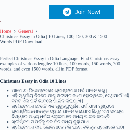
Join Now!
Home
General
Christmas Essay in Odia | 10 Lines, 100, 150, 300 & 1500
Words PDF Download
Perfect Christmas Essay in Odia Language. Find Christmas essay
examples of various lengths: 10 lines, 100 words, 150 words, 300
words, and even 1500 words, all in PDF format.
Christmas Essay in Odia 10 Lines
ଆମେ 25 ଡିସେମ୍ବରରେ ଖ୍ରୀଷ୍ଟମାସ ପର୍ବ ପାଳନ କରୁ |
ଏହି ସ୍ୱର୍ଗୀୟ ଦିନରେ ଯୀଶୁ ଖ୍ରୀଷ୍ଟ ଜନ୍ମ ହୋଇଥିଲେ, ସେଥିପାଇଁ ଏହି
ଦିନଟି ଏକ ପର୍ବ ଭାବରେ ପାଳନ କରାଯାଏ |
ଖ୍ରୀଷ୍ଟମାସ ହେଉଛି ଏକ ଗୁରୁତ୍ୱପୂର୍ଣ୍ଣ ପର୍ବ ଯାହା ମୁଖ୍ୟତଃ
ଖ୍ରୀଷ୍ଟିଆନମାନଙ୍କ ଦ୍ୱାରା ପାଳନ କରାଯାଏ କିନ୍ତୁ ଏହା ସମଗ୍ର
ବିଶ୍ୱରେ ଅନ୍ୟ ଧର୍ମର ଲୋକମାନେ ମଧ୍ୟ ପାଳନ କରନ୍ତି |
ଖ୍ରୀଷ୍ଟମାସ ପର୍ବକୁ ବଡ ଦିନ ମଧ୍ୟ କୁହାଯାଏ |
ଖ୍ରୀଷ୍ଟମାସ ଦିନ, ଲୋକମାନେ ନିଜ ଘରେ ବିଭିନ୍ନ ପ୍ରକାରର ପିଠା