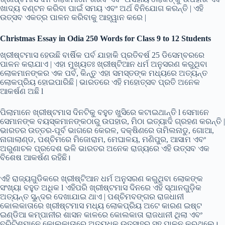
ଖାଦ୍ୟ ବଣ୍ଟନ କରିବା ପାଇଁ ସମୟ ଏବଂ ଅର୍ଥ ବିନିଯୋଗ କରନ୍ତି | ଏହି
ଉତ୍ସବ ଏକତ୍ର ପାଳନ କରିବାକୁ ଆହ୍ୱାନ କରେ |
Christmas Essay in Odia 250 Words for Class 9 to 12 Students
ଖ୍ରୀଷ୍ଟମାସ ହେଉଛି ବାର୍ଷିକ ପର୍ବ ଯାହାକି ପ୍ରତିବର୍ଷ 25 ଡିସେମ୍ବରରେ
ପାଳନ କରାଯାଏ | ଏହା ମୁଖ୍ୟତଃ ଖ୍ରୀଷ୍ଟିଆନ ଧର୍ମ ଅନୁସରଣ କରୁଥିବା
ଲୋକମାନଙ୍କର ଏକ ପର୍ବ, କିନ୍ତୁ ଏହା ସମସ୍ତଙ୍କ ମଧ୍ୟରେ ଅତ୍ୟନ୍ତ
ଲୋକପ୍ରିୟ ହୋଇପାରିଛି | ଭାରତରେ ଏହି ମହୋତ୍ସବ ପ୍ରତି ଅନେକ
ଆକର୍ଷଣ ଅଛି l
ପିଲାମାନେ ଖ୍ରୀଷ୍ଟମାସ ଦିନଟିକୁ ବହୁତ ଖୁସିରେ କଟାଇଥାନ୍ତି l ସେମାନେ
ସେମାନଙ୍କ ବୟସ୍କମାନଙ୍କଠାରୁ ଉପହାର, ମିଠା ଇତ୍ୟାଦି ଗ୍ରହଣ କରନ୍ତି |
ଭାରତର ଉତ୍ତର-ପୂର୍ବ ଭାଗରେ କେରଳ, ଦକ୍ଷିଣରେ ତାମିଲନାଡୁ, ଗୋଆ,
ନାଗାଲାଣ୍ଡ, ପଶ୍ଚିମରେ ମିଜୋରାମ, ମେଘାଳୟ, ମଣିପୁର, ଆସାମ ଏବଂ
ଅରୁଣାଚଳ ପ୍ରଦେଶ ଭଳି ଭାରତର ଅନେକ ରାଜ୍ୟରେ ଏହି ଉତ୍ସବ ଏକ
ବିଶେଷ ଆକର୍ଷଣ ରହିଛି।
ଏହି ରାଜ୍ୟଗୁଡିକରେ ଖ୍ରୀଷ୍ଟିଆନ ଧର୍ମ ଅନୁସରଣ କରୁଥିବା ଲୋକଙ୍କ
ସଂଖ୍ୟା ବହୁତ ଅଧିକ l ଏହିପରି ଖ୍ରୀଷ୍ଟମାସ ଦିନରେ ଏହି ସ୍ଥାନଗୁଡ଼ିକ
ଅତ୍ୟନ୍ତ ସୁନ୍ଦର ଦେଖାଯାଇ ଥାଏ | ପଶ୍ଚିମବଙ୍ଗର ରାଜଧାନୀ
କୋଲକାତାରେ ଖ୍ରୀଷ୍ଟମାସ ମଧ୍ୟ ଲୋକପ୍ରିୟ ଅଟେ କାରଣ ଇଷ୍ଟ
ଇଣ୍ଡିଆ କମ୍ପାନୀର ଶାସନ କାଳରେ କୋଲକାତା ରାଜଧାନୀ ଥିଲା ଏବଂ
ବ୍ରିଟିଶମାନେ କୋଲକାତାରେ ଅତ୍ୟଧିକ ଉତ୍ସାହର ସହ ପାଳନ କରୁଥିଲେ।