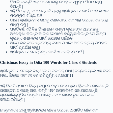
ତିଆରି କରନ୍ତି ଏବଂ ପରସ୍ପରକୁ ଉପହାର ସ୍ୱରୂପ ପିଠା ମଧ୍ୟ
ଦିଅନ୍ତି |
ଏହି ଦିନ ବନ୍ଧୁ ଏବଂ ସମ୍ପର୍କୀୟଙ୍କୁ ଖ୍ରୀଷ୍ଟମାସ କାର୍ଡ ଦେବାର ଏକ
ପରମ୍ପରା ମଧ୍ୟ ଅଛି |
ଆମେ ଖ୍ରୀଷ୍ଟମାସ ଗଛକୁ ସଜାଇଥାଉ ଏବଂ ଏହା ଉପରେ ଏକ ତାରା
ମଧ୍ୟ ରଖୁ |
ପ୍ରତିବର୍ଷ ଏହି ଦିନ ପିଲାମାନେ ସାଣ୍ଟା କ୍ଲଜଙ୍କ ଆଗମନକୁ
ଅପେକ୍ଷା କରନ୍ତି କାରଣ ସେମାନେ ବିଶ୍ୱାସ କରନ୍ତି ଯେ ସାଣ୍ଟା
କ୍ଲଜ୍ ସେମାନଙ୍କ ପାଇଁ ଉପହାର ଆଣିବେ |
ଆମେ କବାଟରେ ଷ୍ଟକିଙ୍ଗ୍ ରଖିଥାଉ ଏବଂ ଆମର ପ୍ରିୟ ଉପହାର
ପାଇଁ ପ୍ରାର୍ଥନା କରୁ |
ଖ୍ରୀଷ୍ଟମାସ ସମସ୍ତଙ୍କ ପାଇଁ ଏକ ପବିତ୍ର ପର୍ବ |
Christmas Essay in Odia
100 Words for Class 3 Students
ଖ୍ରୀଷ୍ଟମାସ ସମଗ୍ର ବିଶ୍ୱରେ ପାଳନ କରାଯାଏ | ବିଦ୍ୟାଳୟରେ ଏହି ଦିନଟି
ମଜା, ଶିକ୍ଷା ଏବଂ ହସ ରେ ପରିପୂର୍ଣ୍ଣ ହୋଇଥାଏ l
ଏହି ଦିନ ପିଲାମାନେ ବିଦ୍ୟାଳୟରେ ବହୁତ ଉତ୍ସାହର ସହିତ ଗୀତ ଗାଇଥାନ୍ତି |
ଖ୍ରୀଷ୍ଟମାସ ଗଛକୁ ତାରା, ଘଣ୍ଟି ଏବଂ ଉପହାରରେ ସଜାଯାଇଥାନ୍ତି|
ଶ୍ରେଣୀଗୃହଗୁଡ଼ିକ ରଙ୍ଗୀନ ଆଲୋକ ଏବଂ କାଗଜ ତୁଷାରପାତରେ
ସଜାଯାଇଥାନ୍ତି |
ଛାତ୍ରମାନେ ଯୀଶୁ ଖ୍ରୀଷ୍ଟଙ୍କ ଜୀବନ ଉପରେ ଆଧାରିତ ଗୀତ ଏବଂ