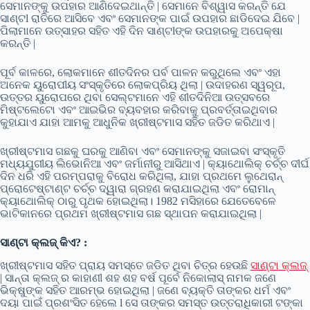
ସେମାନଙ୍କୁ ଉପହାର ଆଣିଦେଇଥାନ୍ତି | ସେମାନେ ବିଶ୍ୱାସ କରନ୍ତି ଯେ
ସାଣ୍ଟl ରାତିରେ ଆସିବେ ଏବଂ ସେମାନଙ୍କ ପାଇଁ ଉପହାର ଛାଡିଦେଇ ଯିବେ |
ପିଲାମାନେ ଉତ୍ସାହର ସହିତ ଏହି ଦିନ ସାଣ୍ଟlଙ୍କ ଉପହାରକୁ ଅପେକ୍ଷା
କରନ୍ତି |
ପୂର୍ବ କାଳରେ, ଲୋକମାନେ ଶୀତଦିନର ପର୍ବ ପାଳନ କରୁଥିଲେ ଏବଂ ଏହା
ଅନେକ ୟୁରୋପୀୟ ସଂସ୍କୃତିରେ ଲୋକପ୍ରିୟ ଥିଲା | ଉଦାହରଣ ସ୍ୱରୂପ,
ଉତ୍ତର ୟୁରୋପରେ ଥିବା ସେଲ୍ଟମାନେ ଏହି ଶୀତଦିନିଆ ଉତ୍ସବରେ
ମିଷ୍ଟଲେଟୋ ଏବଂ ଆଇଭିର ବ୍ୟବହାର କରିବାକୁ ପ୍ରବର୍ତ୍ତାଇଥିବାର
କୁହାଯାଏ ଯାହା ଆମକୁ ଆଧୁନିକ ଖ୍ରୀଷ୍ଟମାସ ସହିତ ଜଡିତ କରିଥାଏ |
ଖ୍ରୀଷ୍ଟମାସ ଗଛକୁ ଘରକୁ ଆଣିବା ଏବଂ ସେମାନଙ୍କୁ ସଜାଇବା ସଂସ୍କୃତି
ମଧ୍ୟଯୁଗୀୟ ଲିଭୋନିଆ ଏବଂ ଜର୍ମାନୀରୁ ଆସିଥାଏ | କ୍ୟାଥୋଲିକ୍ ଚର୍ଚ୍ଚ ଦୀର୍ଘ
ଦିନ ଧରି ଏହି ପରମ୍ପରାକୁ ବିରୋଧ କରିଥିଲା, ଯାହା ପ୍ରଥମେ ଲୁଥେରାନ୍
ପ୍ରୋଟେଷ୍ଟାଣ୍ଟ ଚର୍ଚ୍ଚ ଦ୍ୱାରା ଗ୍ରହଣ କରାଯାଇଥିଲା ଏବଂ ରୋମାନ୍
କ୍ୟାଥୋଲିକ୍ ଠାରୁ ପୃଥକ ହୋଇଥିଲା। 1982 ମସିହାରେ ଯେତେବେଳେ
ଭାଟିକାନରେ ପ୍ରଥମ ଖ୍ରୀଷ୍ଟମାସ ଗଛ ସ୍ଥାପନ କରାଯାଇଥିଲା |
ସାଣ୍ଟା କ୍ଲଜ୍ କିଏ? :
ଖ୍ରୀଷ୍ଟମାସ ସହିତ ପ୍ରାୟ ସମସ୍ତେ ଜଡିତ ଥିବା ଚିତ୍ର ହେଉଛି
ସାଣ୍ଟା କ୍ଲଜ୍
| ସାନ୍ତା କ୍ଲଜ୍ ର କାହାଣୀ ଶହ ଶହ ବର୍ଷ ପୂର୍ବେ ନିକୋଲାସ୍ ନାମକ ଜଣେ
ଭିକ୍ଷୁଙ୍କ ସହିତ ଆରମ୍ଭ ହୋଇଥିଲା | ଜଣେ ବ୍ୟକ୍ତି ତାଙ୍କର ଧର୍ମ ଏବଂ
ଦୟା ପାଇଁ ପ୍ରଶଂସିତ ହେଲେ l ସେ ତାଙ୍କର ସମସ୍ତ ଉତ୍ତରାଧିକାରୀ ଟଙ୍କା