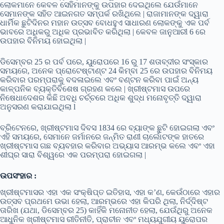
ଲୋକମାନେ କେବଳ ସେହିମାନଙ୍କୁ ଉପହାର ଦେଇଥିଲେ ଯେଉଁମାନେ
ସେମାନଙ୍କ ସହିତ ଆଇନଗତ ସମ୍ପର୍କ ରଖିଥିଲେ | ରାଜାମାନଙ୍କ ଦ୍ୱାରା
ଧାର୍ମିକ ଛୁଟିଦିନର ମହାନ ଉତ୍ସବ ବୋଧହୁଏ ସାଧାରଣ ଲୋକଙ୍କୁ ଏକ ପର୍ବ
ଭାବରେ ଅଧିକରୁ ଅଧିକ ପ୍ରଭାବିତ କରିଥିଲା ​​| କେବଳ ଜାନୁଆରୀ 6 ରେ
ଉପହାର ବିନିମୟ ହୋଇଥିଲା |
ଡିସେମ୍ବର 25 ର ପର୍ବ ପରେ, ୟୁରୋପରେ 16 ରୁ 17 ଶତାବ୍ଦୀର ସଂସ୍କାର
ସମୟରେ, ଅନେକ ପ୍ରୋଟେଷ୍ଟାଣ୍ଟ 24 କିମ୍ବା 25 ରେ ଉପହାର ବିନିମୟ
କରିବାର ପରମ୍ପରାକୁ ବଦଳାଇଲେ ଏବଂ ବଣ୍ଟନ କରିବା ପାଇଁ ଅନ୍ୟ
କାଳ୍ପନିକ ବ୍ୟକ୍ତିବିଶେଷ ଗ୍ରହଣ କଲେ | ଖ୍ରୀଷ୍ଟମାସ ଉପରେ
ନିଷେଧାଦେଶର କିଛି ଅବଧି ଚର୍ଚ୍ଚରେ ଅଧିକ ଶୁଦ୍ଧ ମନୋବୃତ୍ତି ଦ୍ୱାରା
ଅନୁସରଣ କରାଯାଇଥିଲା l
ବ୍ରିଟେନରେ, ଖ୍ରୀଷ୍ଟମାସ ଦିବସ 1834 ରେ ବ୍ୟାଙ୍କ ଛୁଟି ହୋଇଗଲା ଏବଂ
ଏହି ସମୟରେ, ସେମାନେ ଜର୍ମାନରେ ଜନ୍ମିତ ରାଣୀ ଚାର୍ଲୋଟଙ୍କ ହାତରେ
ଖ୍ରୀଷ୍ଟମାସ ଗଛ ବ୍ୟବହାର କରିବାର ଅଭ୍ୟାସ ଆରମ୍ଭ କଲେ ଏବଂ ଏହା
ଶୀଘ୍ର ସାରା ବିଶ୍ୱରେ ଏକ ପରମ୍ପରା ହୋଇଗଲା |
ଉପସଂହାର :
ଖ୍ରୀଷ୍ଟମାସର ଏହା ଏକ ସଂକ୍ଷିପ୍ତ ଇତିହାସ, ଏହା କ’ଣ, କେଉଁଠାରେ ଏହାର
ଉତ୍ସବ ପ୍ରଥମେ ଉଭା ହେଲା, ଆରମ୍ଭରେ ଏହା କିପରି ଥିଲା, ନିର୍ଦ୍ଦିଷ୍ଟ
ତାରିଖ (ଯଥା, ଡିସେମ୍ବର 25) କାହିଁକି ମନୋନୀତ ହେଲା, ଯେଉଁଥିରୁ ଅନେକ
ଆଧୁନିକ ଖ୍ରୀଷ୍ଟମାସ ରୀତିନୀତି, ପ୍ରାଚୀନ ଏବଂ ମଧ୍ୟଯୁଗୀୟ ୟୁରୋପର