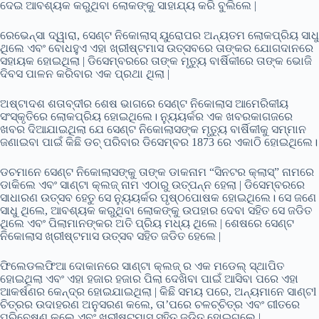
ଦେଇ ଆବଶ୍ୟକ କରୁଥିବା ଲୋକଙ୍କୁ ସାହାଯ୍ୟ କରି ବୁଲିଲେ |
ରେଭେନ୍ସା ଦ୍ୱାରା, ସେଣ୍ଟ ନିକୋଲାସ୍ ୟୁରୋପର ଅନ୍ୟତମ ଲୋକପ୍ରିୟ ସାଧୁ
ଥିଲେ ଏବଂ ବୋଧହୁଏ ଏହା ଖ୍ରୀଷ୍ଟମାସ ଉତ୍ସବରେ ତାଙ୍କର ଯୋଗଦାନରେ
ସହାୟକ ହୋଇଥିଲା | ଡିସେମ୍ବରରେ ତାଙ୍କ ମୃତ୍ୟୁ ବାର୍ଷିକୀରେ ତାଙ୍କ ଭୋଜି
ଦିବସ ପାଳନ କରିବାର ଏକ ପ୍ରଥା ଥିଲା |
ଅଷ୍ଟାଦଶ ଶତାବ୍ଦୀର ଶେଷ ଭାଗରେ ସେଣ୍ଟ ନିକୋଲାସ ଆମେରିକୀୟ
ସଂସ୍କୃତିରେ ଲୋକପ୍ରିୟ ହୋଇଥିଲେ। ନ୍ୟୁୟର୍କର ଏକ ଖବରକାଗଜରେ
ଖବର ଦିଆଯାଇଥିଲା ଯେ ସେଣ୍ଟ ନିକୋଲାସଙ୍କ ମୃତ୍ୟୁ ବାର୍ଷିକୀକୁ ସମ୍ମାନ
ଜଣାଇବା ପାଇଁ କିଛି ଡଚ୍ ପରିବାର ଡିସେମ୍ବର 1873 ରେ ଏକାଠି ହୋଇଥିଲେ।
ଡଚମାନେ ସେଣ୍ଟ ନିକୋଲାସଙ୍କୁ ତାଙ୍କ ଡାକନାମ “ସିନଟର କ୍ଲାସ୍” ନାମରେ
ଡାକିଲେ ଏବଂ ସାଣ୍ଟା କ୍ଲଜ୍ ନାମ ଏଠାରୁ ଉତ୍ପନ୍ନ ହେଲା | ଡିସେମ୍ବରରେ
ସାଧାରଣ ଉତ୍ସବ ହେତୁ ସେ ନ୍ୟୁୟର୍କର ପୃଷ୍ଠପୋଷକ ହୋଇଥିଲେ। ସେ ଜଣେ
ସାଧୁ ଥିଲେ, ଆବଶ୍ୟକ କରୁଥିବା ଲୋକଙ୍କୁ ଉପହାର ଦେବା ସହିତ ସେ ଜଡିତ
ଥିଲେ ଏବଂ ପିଲାମାନଙ୍କର ଅତି ପ୍ରିୟ ମଧ୍ୟ ଥିଲେ | ଶେଷରେ ସେଣ୍ଟ
ନିକୋଲାସ ଖ୍ରୀଷ୍ଟମାସ ଉତ୍ସବ ସହିତ ଜଡିତ ହେଲେ |
ଫିଲେଡଲଫିଆ ଦୋକାନରେ ସାଣ୍ଟା କ୍ଲଜ୍ ର ଏକ ମଡେଲ୍ ସ୍ଥାପିତ
ହୋଇଥିଲା ଏବଂ ଏହା ହଜାର ହଜାର ପିଲା ଦେଖିବା ପାଇଁ ଆସିବା ପରେ ଏହା
ଆକର୍ଷଣର କେନ୍ଦ୍ର ହୋଇଯାଇଥିଲା | କିଛି ସମୟ ପରେ, ଅନ୍ୟମାନେ ସାଣ୍ଟl
ଚିତ୍ରର ଉଦାହରଣ ଅନୁସରଣ କଲେ, ତା’ପରେ ଚଳଚ୍ଚିତ୍ର ଏବଂ ଗୀତରେ
ପରିବେଷଣ କଲେ ଏବଂ ଖ୍ରୀଷ୍ଟମାସ ସହିତ ଜଡିତ ହୋଇଗଲେ |