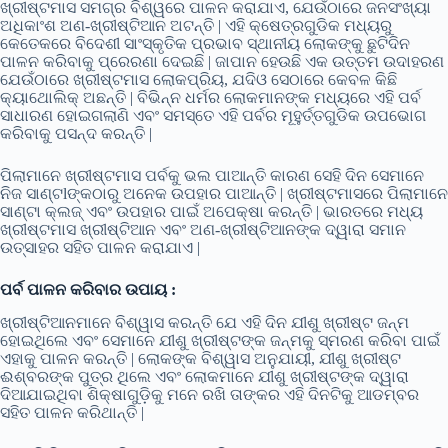
ଖ୍ରୀଷ୍ଟମାସ ସମଗ୍ର ବିଶ୍ୱରେ ପାଳନ କରାଯାଏ, ଯେଉଁଠାରେ ଜନସଂଖ୍ୟା
ଅଧିକାଂଶ ଅଣ-ଖ୍ରୀଷ୍ଟିଆନ ଅଟନ୍ତି | ଏହି କ୍ଷେତ୍ରଗୁଡିକ ମଧ୍ୟରୁ
କେତେକରେ ବିଦେଶୀ ସାଂସ୍କୃତିକ ପ୍ରଭାବ ସ୍ଥାନୀୟ ଲୋକଙ୍କୁ ଛୁଟିଦିନ
ପାଳନ କରିବାକୁ ପ୍ରେରଣା ଦେଇଛି | ଜାପାନ ହେଉଛି ଏକ ଉତ୍ତମ ଉଦାହରଣ
ଯେଉଁଠାରେ ଖ୍ରୀଷ୍ଟମାସ ଲୋକପ୍ରିୟ, ଯଦିଓ ସେଠାରେ କେବଳ କିଛି
କ୍ୟାଥୋଲିକ୍ ଅଛନ୍ତି | ବିଭିନ୍ନ ଧର୍ମର ଲୋକମାନଙ୍କ ମଧ୍ୟରେ ଏହି ପର୍ବ
ସାଧାରଣ ହୋଇଗଲାଣି ଏବଂ ସମସ୍ତେ ଏହି ପର୍ବର ମୂହୁର୍ତ୍ତଗୁଡିକ ଉପଭୋଗ
କରିବାକୁ ପସନ୍ଦ କରନ୍ତି |
ପିଲାମାନେ ଖ୍ରୀଷ୍ଟମାସ ପର୍ବକୁ ଭଲ ପାଆନ୍ତି କାରଣ ସେହି ଦିନ ସେମାନେ
ନିଜ ସାଣ୍ଟlଙ୍କଠାରୁ ଅନେକ ଉପହାର ପାଆନ୍ତି | ଖ୍ରୀଷ୍ଟମାସରେ ପିଲାମାନେ
ସାଣ୍ଟା କ୍ଲଜ୍ ଏବଂ ଉପହାର ପାଇଁ ଅପେକ୍ଷା କରନ୍ତି | ଭାରତରେ ମଧ୍ୟ
ଖ୍ରୀଷ୍ଟମାସ ଖ୍ରୀଷ୍ଟିଆନ ଏବଂ ଅଣ-ଖ୍ରୀଷ୍ଟିଆନଙ୍କ ଦ୍ୱାରା ସମାନ
ଉତ୍ସାହର ସହିତ ପାଳନ କରାଯାଏ |
ପର୍ବ ପାଳନ କରିବାର ଉପାୟ :
ଖ୍ରୀଷ୍ଟିଆନମାନେ ବିଶ୍ୱାସ କରନ୍ତି ଯେ ଏହି ଦିନ ଯୀଶୁ ଖ୍ରୀଷ୍ଟ ଜନ୍ମ
ହୋଇଥିଲେ ଏବଂ ସେମାନେ ଯୀଶୁ ଖ୍ରୀଷ୍ଟଙ୍କ ଜନ୍ମକୁ ସ୍ମରଣ କରିବା ପାଇଁ
ଏହାକୁ ପାଳନ କରନ୍ତି | ଲୋକଙ୍କ ବିଶ୍ୱାସ ଅନୁଯାୟୀ, ଯୀଶୁ ଖ୍ରୀଷ୍ଟ
ଈଶ୍ବରଙ୍କ ପୁତ୍ର ଥିଲେ ଏବଂ ଲୋକମାନେ ଯୀଶୁ ଖ୍ରୀଷ୍ଟଙ୍କ ଦ୍ୱାରା
ଦିଆଯାଇଥିବା ଶିକ୍ଷାଗୁଡ଼ିକୁ ମନେ ରଖି ତାଙ୍କର ଏହି ଦିନଟିକୁ ଆଡମ୍ବର
ସହିତ ପାଳନ କରିଥାନ୍ତି |