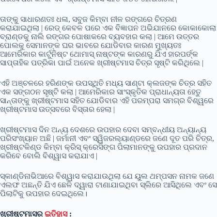
ତାଙ୍କୁ ସାଧାରଣତଃ ଧଳା, ସବୁଜ କିମ୍ବା ନୀଳ ରଙ୍ଗରେ ଚିତ୍ରଣ
କରାଯାଇଥିଲା | ରେଡ୍ କେବଳ ପରେ ଏକ ବିଜ୍ଞାପନ ଅଭିଯାନରେ କୋକାକୋଲା
ବ୍ରାଣ୍ଡକୁ ନାଲି ରଙ୍ଗର ପୋଷାକରେ ବ୍ୟବହାର କଲା | ଆମେ ଉତ୍ତର
ପୋଲକୁ ସେମାନଙ୍କ ଘର ଭାବରେ ଯୋଡିବାର କାରଣ ମୁଖ୍ୟତଃ
ଆମେରିକାର କାର୍ଟୁନିଷ୍ଟ ଥୋମାସ୍ ନାଷ୍ଟଙ୍କ କାରଣରୁ ଯିଏ ହାରପର୍ଙ୍କ
ସାପ୍ତାହିକ ପତ୍ରିକା ପାଇଁ ଅନେକ ଖ୍ରୀଷ୍ଟମାସ ଚିତ୍ର ସୃଷ୍ଟି କରିଥିଲେ |
ଏହି ଅଞ୍ଚଳରେ ହରିଣଙ୍କ ଉପସ୍ଥିତି ମଧ୍ୟ ସାଣ୍ଟା କ୍ଲଜଙ୍କ ଚିତ୍ର ସହିତ
ଏକ ସଙ୍ଗଠନ ସୃଷ୍ଟି କଲା | ଆମେରିକାର ସାଂସ୍କୃତିକ ପ୍ରାଧାନ୍ୟତା ହେତୁ
ସାନ୍ତାଙ୍କୁ ଖ୍ରୀଷ୍ଟମାସ ସହିତ ଯୋଡିବାର ଏହି ପରମ୍ପରା ସମଗ୍ର ବିଶ୍ୱରେ
ଖ୍ରୀଷ୍ଟମାସ ଉତ୍ସବରେ ବିସ୍ତାର ହେଲା |
ଖ୍ରୀଷ୍ଟମାସ ଦିନ ଅନ୍ୟ ଦେଶରେ ଉପହାର ଦେବା ସମ୍ବନ୍ଧୀୟ ଅନ୍ୟାନ୍ୟ
ପରିସଂଖ୍ୟାନ ଅଛି | ଜର୍ମାନୀ ଏବଂ ସ୍ୱିଜରଲ୍ୟାଣ୍ଡରେ ଜଣେ ଦୂତ ପରି ଚିତ୍ର,
ଖ୍ରୀଷ୍ଟକିଣ୍ଡ କିମ୍ବା କ୍ରିସ୍ କ୍ରେସିଙ୍ଗ ପିଲାମାନଙ୍କୁ ଉପହାର ପ୍ରଦାନ
କରିବେ ବୋଲି ବିଶ୍ୱାସ କରାଯାଏ |
ସ୍କାଣ୍ଡିନାଭିଆରେ ବିଶ୍ୱାସ କରାଯାଉଥିଲା ଯେ ୟୁଲ ଥମ୍ପସନ ନାମକ ଜଣେ
ଏଲଫ ଅଛନ୍ତି ଯିଏ ଛେଳି ଦ୍ୱାରା ଟାଣାଯାଇଥିବା ସ୍ଲିରେ ଆସିଥିଲେ ଏବଂ ସେ
ପିଲାଟିକୁ ଉପହାର ଦେଇଥିଲେ।
ଖ୍ରୀଷ୍ଟମାସର
ଇତିହାସ
: