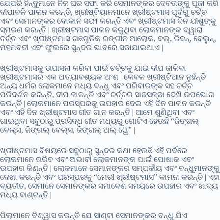
ଯେପରି ହିନ୍ଦୁମାନେ ନିଜ ଘର ସଫା କରି ସେମାନଙ୍କର ଦେବତାଙ୍କୁ ପୂଜା କରି
ଦୀପାବଳି ପାଳନ କରନ୍ତି, ଖ୍ରୀଷ୍ଟିୟାନମାନେ ଖ୍ରୀଷ୍ଟମାସ ପୂର୍ବରୁ ଚର୍ଚ୍ଚ
ଏବଂ ସେମାନଙ୍କର ଦୋକାନ ସଫା କରନ୍ତି ଏବଂ ଖ୍ରୀଷ୍ଟମାସ ଦିନ ଯୀଶୁଙ୍କୁ
ସ୍ମରଣ କରନ୍ତି | ଖ୍ରୀଷ୍ଟମାସ ପାଳନ କରୁଥିବା ଲୋକମାନଙ୍କ ଦ୍ୱାରା
ଚର୍ଚ୍ଚ ଏବଂ ଖ୍ରୀଷ୍ଟମାସ ଗଛଗୁଡିକ ରଙ୍ଗୀନ ଆଲୋକ, ବଲ୍, ରିବନ୍, ବେଲୁନ୍,
ମହମବତୀ ଏବଂ ଫୁଲରେ ସୁନ୍ଦର ଭାବରେ ସଜାଯାଇଥାଏ |
ଖ୍ରୀଷ୍ଟମାସକୁ ଉପାସନା କରିବା ପାଇଁ ଚର୍ଚ୍ଚକୁ ଯାଇ ଦୀପ ଜାଳିବା
ଖ୍ରୀଷ୍ଟମାସର ଏକ ଅତ୍ୟାବଶ୍ୟକ ଅଂଶ | କେବଳ ଖ୍ରୀଷ୍ଟିଆନ ନୁହଁନ୍ତି
ଅନ୍ୟ ଧର୍ମର ଲୋକମାନେ ମଧ୍ୟ ବନ୍ଧୁ ଏବଂ ପରିବାରଙ୍କ ସହ ଚର୍ଚ୍ଚ
ପରିଦର୍ଶନ କରନ୍ତି, ଦୀପ ଜାଳନ୍ତି ଏବଂ ଚର୍ଚ୍ଚର ସାଜସଜ୍ଜା ଦେଖି ଉପଭୋଗ
କରନ୍ତି | ଲୋକମାନେ ପରସ୍ପରକୁ ଉପହାର ଦେଇ ଏହି ଦିନ ପାଳନ କରନ୍ତି
ଏବଂ ଏହି ଦିନ ଖ୍ରୀଷ୍ଟମାସ ଗୀତ ଗାନ କରନ୍ତି | ଆମେ ଶୁଣିଥିବା ଏବଂ
ଗାଇଥିବା ସବୁଠାରୁ ପ୍ରସିଦ୍ଧ ଗୀତ ମଧ୍ୟରୁ ଗୋଟିଏ ହେଉଛି “ଜିଙ୍ଗଲ୍
ବେଲ୍ସ, ଜିଙ୍ଗଲ୍ ବେଲ୍ସ, ଜିଙ୍ଗଲ୍ ଅଲ୍ ୱେ” |
ଖ୍ରୀଷ୍ଟମାସ ବିଷୟରେ ସବୁଠାରୁ ସୁନ୍ଦର କଥା ହେଉଛି ଏହି ପର୍ବରେ
ଲୋକମାନେ ଗରିବ ଏବଂ ଅଭାବୀ ଲୋକମାନଙ୍କ ପାଇଁ ପୋଷାକ ଏବଂ
ଉପହାର କିଣନ୍ତି | ଲୋକମାନେ ସେମାନଙ୍କର ସମ୍ପର୍କୀୟ ଏବଂ ବନ୍ଧୁମାନଙ୍କୁ
ଦେଖା କରନ୍ତି ଏବଂ ପରସ୍ପରକୁ “ମେରୀ ଖ୍ରୀଷ୍ଟମାସ” କାମନା କରନ୍ତି | ଏହା
ବ୍ୟତୀତ, ସେମାନେ ସେମାନଙ୍କର ସମାବେଶ ସମୟରେ ଉପହାର ଏବଂ ଖାଦ୍ୟ
ମଧ୍ୟ ବାଣ୍ଟନ୍ତି |
ପିଲାମାନେ ବିଶ୍ୱାସ କରନ୍ତି ଯେ ସାଣ୍ଟା ସେମାନଙ୍କର ବନ୍ଧୁ ଯିଏ