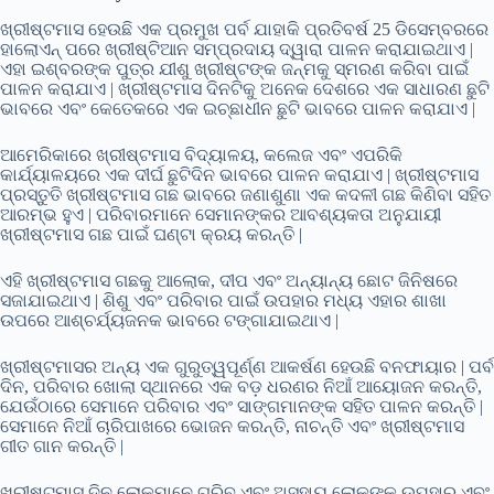
ଖ୍ରୀଷ୍ଟମାସ ହେଉଛି ଏକ ପ୍ରମୁଖ ପର୍ବ ଯାହାକି ପ୍ରତିବର୍ଷ 25 ଡିସେମ୍ବରରେ
ହାଲୋଏନ୍ ପରେ ଖ୍ରୀଷ୍ଟିଆନ ସମ୍ପ୍ରଦାୟ ଦ୍ୱାରା ପାଳନ କରାଯାଇଥାଏ |
ଏହା ଇଶ୍ବରଙ୍କ ପୁତ୍ର ଯୀଶୁ ଖ୍ରୀଷ୍ଟଙ୍କ ଜନ୍ମକୁ ସ୍ମରଣ କରିବା ପାଇଁ
ପାଳନ କରାଯାଏ | ଖ୍ରୀଷ୍ଟମାସ ଦିନଟିକୁ ଅନେକ ଦେଶରେ ଏକ ସାଧାରଣ ଛୁଟି
ଭାବରେ ଏବଂ କେତେକରେ ଏକ ଇଚ୍ଛାଧୀନ ଛୁଟି ଭାବରେ ପାଳନ କରାଯାଏ |
ଆମେରିକାରେ ଖ୍ରୀଷ୍ଟମାସ ବିଦ୍ୟାଳୟ, କଲେଜ ଏବଂ ଏପରିକି
କାର୍ଯ୍ୟାଳୟରେ ଏକ ଦୀର୍ଘ ଛୁଟିଦିନ ଭାବରେ ପାଳନ କରାଯାଏ | ଖ୍ରୀଷ୍ଟମାସ
ପ୍ରସ୍ତୁତି ଖ୍ରୀଷ୍ଟମାସ ଗଛ ଭାବରେ ଜଣାଶୁଣା ଏକ କଦଳୀ ଗଛ କିଣିବା ସହିତ
ଆରମ୍ଭ ହୁଏ | ପରିବାରମାନେ ସେମାନଙ୍କର ଆବଶ୍ୟକତା ଅନୁଯାୟୀ
ଖ୍ରୀଷ୍ଟମାସ ଗଛ ପାଇଁ ଘଣ୍ଟା କ୍ରୟ କରନ୍ତି |
ଏହି ଖ୍ରୀଷ୍ଟମାସ ଗଛକୁ ଆଲୋକ, ଦୀପ ଏବଂ ଅନ୍ୟାନ୍ୟ ଛୋଟ ଜିନିଷରେ
ସଜାଯାଇଥାଏ | ଶିଶୁ ଏବଂ ପରିବାର ପାଇଁ ଉପହାର ମଧ୍ୟ ଏହାର ଶାଖା
ଉପରେ ଆଶ୍ଚର୍ଯ୍ୟଜନକ ଭାବରେ ଟଙ୍ଗାଯାଇଥାଏ |
ଖ୍ରୀଷ୍ଟମାସର ଅନ୍ୟ ଏକ ଗୁରୁତ୍ୱପୂର୍ଣ୍ଣ ଆକର୍ଷଣ ହେଉଛି ବନଫାୟାର | ପର୍ବ
ଦିନ, ପରିବାର ଖୋଲା ସ୍ଥାନରେ ଏକ ବଡ଼ ଧରଣର ନିଆଁ ଆୟୋଜନ କରନ୍ତି,
ଯେଉଁଠାରେ ସେମାନେ ପରିବାର ଏବଂ ସାଙ୍ଗମାନଙ୍କ ସହିତ ପାଳନ କରନ୍ତି |
ସେମାନେ ନିଆଁ ଚାରିପାଖରେ ଭୋଜନ କରନ୍ତି, ନାଚନ୍ତି ଏବଂ ଖ୍ରୀଷ୍ଟମାସ
ଗୀତ ଗାନ କରନ୍ତି |
ଖ୍ରୀଷ୍ଟମାସ ଦିନ ଲୋକମାନେ ଗରିବ ଏବଂ ଅସହାୟ ଲୋକଙ୍କୁ ଉପହାର ଏବଂ