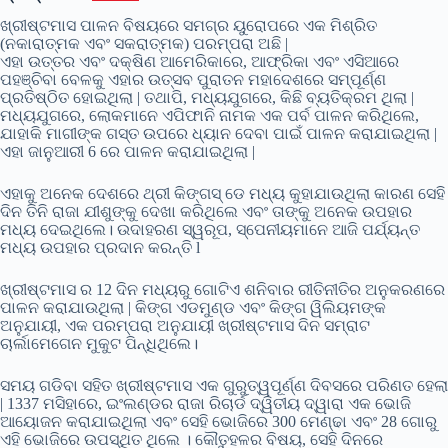
ଖ୍ରୀଷ୍ଟମାସ ପାଳନ ବିଷୟରେ ସମଗ୍ର ୟୁରୋପରେ ଏକ ମିଶ୍ରିତ
(ନକାରାତ୍ମକ ଏବଂ ସକରାତ୍ମକ) ପରମ୍ପରା ଅଛି |
ଏହା ଉତ୍ତର ଏବଂ ଦକ୍ଷିଣ ଆମେରିକାରେ, ଆଫ୍ରିକା ଏବଂ ଏସିଆରେ
ପହଞ୍ଚିବା ବେଳକୁ ଏହାର ଉତ୍ସବ ପୁରାତନ ମହାଦେଶରେ ସମ୍ପୂର୍ଣ୍ଣ
ପ୍ରତିଷ୍ଠିତ ହୋଇଥିଲା | ତଥାପି, ମଧ୍ୟଯୁଗରେ, କିଛି ବ୍ୟତିକ୍ରମ ଥିଲା |
ମଧ୍ୟଯୁଗରେ, ଲୋକମାନେ ଏପିଫାନି ନାମକ ଏକ ପର୍ବ ପାଳନ କରିଥିଲେ,
ଯାହାକି ମାଗୀଙ୍କ ଗସ୍ତ ଉପରେ ଧ୍ୟାନ ଦେବା ପାଇଁ ପାଳନ କରାଯାଇଥିଲା |
ଏହା ଜାନୁଆରୀ 6 ରେ ପାଳନ କରାଯାଇଥିଲା |
ଏହାକୁ ଅନେକ ଦେଶରେ ଥ୍ରୀ କିଙ୍ଗସ୍ ଡେ ମଧ୍ୟ କୁହାଯାଉଥିଲା କାରଣ ସେହି
ଦିନ ତିନି ରାଜା ଯୀଶୁଙ୍କୁ ଦେଖା କରିଥିଲେ ଏବଂ ତାଙ୍କୁ ଅନେକ ଉପହାର
ମଧ୍ୟ ଦେଇଥିଲେ। ଉଦାହରଣ ସ୍ୱରୂପ, ସ୍ପେନୀୟମାନେ ଆଜି ପର୍ଯ୍ୟନ୍ତ
ମଧ୍ୟ ଉପହାର ପ୍ରଦାନ କରନ୍ତି l
ଖ୍ରୀଷ୍ଟମାସ ର 12 ଦିନ ମଧ୍ୟରୁ ଗୋଟିଏ ଶନିବାର ରୀତିନୀତିର ଅନୁକରଣରେ
ପାଳନ କରାଯାଉଥିଲା | କିଙ୍ଗ ଏଡମୁଣ୍ଡ ଏବଂ କିଙ୍ଗ ୱିଲିୟମଙ୍କ
ଅନୁଯାୟୀ, ଏକ ପରମ୍ପରା ଅନୁଯାୟୀ ଖ୍ରୀଷ୍ଟମାସ ଦିନ ସମ୍ରାଟ
ଚାର୍ଲାମେଗେନ ମୁକୁଟ ପିନ୍ଧିଥିଲେ।
ସମୟ ଗଡିବା ସହିତ ଖ୍ରୀଷ୍ଟମାସ ଏକ ଗୁରୁତ୍ୱପୂର୍ଣ୍ଣ ଦିବସରେ ପରିଣତ ହେଲା
| 1337 ମସିହାରେ, ଇଂଲଣ୍ଡର ରାଜା ରିଚାର୍ଡ ଦ୍ୱିତୀୟ ଦ୍ୱାରା ଏକ ଭୋଜି
ଆୟୋଜନ କରାଯାଇଥିଲା ଏବଂ ସେହି ଭୋଜିରେ 300 ମେଣ୍ଢା ଏବଂ 28 ଗୋରୁ
ଏହି ଭୋଜିରେ ଉପସ୍ଥିତ ଥିଲେ । କୌତୁହଳର ବିଷୟ, ସେହି ଦିନରେ