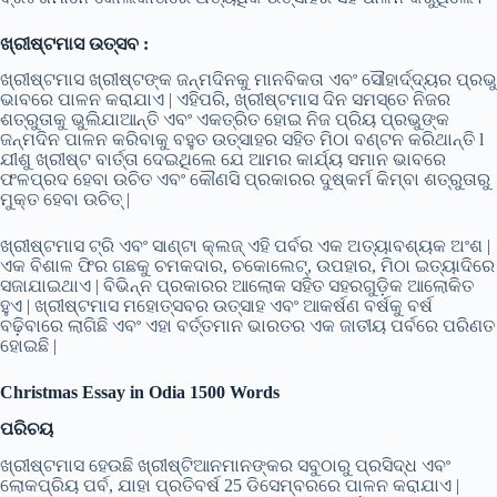
ଖ୍ରୀଷ୍ଟମାସ ଉତ୍ସବ :
ଖ୍ରୀଷ୍ଟମାସ ଖ୍ରୀଷ୍ଟଙ୍କ ଜନ୍ମଦିନକୁ ମାନବିକତା ଏବଂ ସୌହାର୍ଦ୍ଦ୍ୟର ପ୍ରଭୁ
ଭାବରେ ପାଳନ କରାଯାଏ | ଏହିପରି, ଖ୍ରୀଷ୍ଟମାସ ଦିନ ସମସ୍ତେ ନିଜର
ଶତ୍ରୁତାକୁ ଭୁଲିଯାଆନ୍ତି ଏବଂ ଏକତ୍ରିତ ହୋଇ ନିଜ ପ୍ରିୟ ପ୍ରଭୁଙ୍କ
ଜନ୍ମଦିନ ପାଳନ କରିବାକୁ ବହୁତ ଉତ୍ସାହର ସହିତ ମିଠା ବଣ୍ଟନ କରିଥାନ୍ତି l
ଯୀଶୁ ଖ୍ରୀଷ୍ଟ ବାର୍ତ୍ତା ଦେଇଥିଲେ ଯେ ଆମର କାର୍ଯ୍ୟ ସମାନ ଭାବରେ
ଫଳପ୍ରଦ ହେବା ଉଚିତ ଏବଂ କୌଣସି ପ୍ରକାରର ଦୁଷ୍କର୍ମ କିମ୍ବା ଶତ୍ରୁତାରୁ
ମୁକ୍ତ ହେବା ଉଚିତ୍ |
ଖ୍ରୀଷ୍ଟମାସ ଟ୍ରି ଏବଂ ସାଣ୍ଟା କ୍ଲଜ୍ ଏହି ପର୍ବର ଏକ ଅତ୍ୟାବଶ୍ୟକ ଅଂଶ |
ଏକ ବିଶାଳ ଫିର ଗଛକୁ ଚମକଦାର, ଚକୋଲେଟ୍, ଉପହାର, ମିଠା ଇତ୍ୟାଦିରେ
ସଜାଯାଇଥାଏ | ବିଭିନ୍ନ ପ୍ରକାରର ଆଲୋକ ସହିତ ସହରଗୁଡ଼ିକ ଆଲୋକିତ
ହୁଏ | ଖ୍ରୀଷ୍ଟମାସ ମହୋତ୍ସବର ଉତ୍ସାହ ଏବଂ ଆକର୍ଷଣ ବର୍ଷକୁ ବର୍ଷ
ବଢ଼ିବାରେ ଲାଗିଛି ଏବଂ ଏହା ବର୍ତ୍ତମାନ ଭାରତର ଏକ ଜାତୀୟ ପର୍ବରେ ପରିଣତ
ହୋଇଛି |
Christmas Essay in Odia 1500 Words
ପରିଚୟ
ଖ୍ରୀଷ୍ଟମାସ ହେଉଛି ଖ୍ରୀଷ୍ଟିଆନମାନଙ୍କର ସବୁଠାରୁ ପ୍ରସିଦ୍ଧ ଏବଂ
ଲୋକପ୍ରିୟ ପର୍ବ, ଯାହା ପ୍ରତିବର୍ଷ 25 ଡିସେମ୍ବରରେ ପାଳନ କରାଯାଏ |