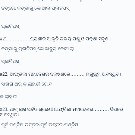
ଡିଙ୍ଗୋ କଙ୍ଗାରୁ କୋଆଲା ପ୍ଳାଟିପସ୍
ପ୍ଳାଟିପସ୍
#21. ………….ପ୍ରାଣୀର ଆକୃତି ଉଭୟ ପଶୁ ଓ ପକ୍ଷୀ ସଦୃଶ।
କଙ୍ଗାରୁ ପ୍ଳାଟିପସ୍ କୋକାବୁରା କୋଆଲା
ପ୍ଳାଟିପସ୍
#22. ଆଫ୍ରିକା ମହାଦେଶର ଦକ୍ଷିଣରେ……… ମରୁଭୂମି ଅବସ୍ଥିତ।
ସାହାରା ଥର୍ କାଲାହାରୀ ଗୋବି
କାଲାହାରୀ
#23. ଆଟ୍ ଲାସ ପର୍ବତ ଶ୍ରେଣୀ ଆଫ୍ରିକା ମହାଦେଶର………. ଦିଗରେ
ଅବସ୍ଥିତ।
ପୂର୍ବ ପଶ୍ଚିମ ଉତ୍ତର-ପୂର୍ବ ଉତ୍ତର-ପଶ୍ଚିମ