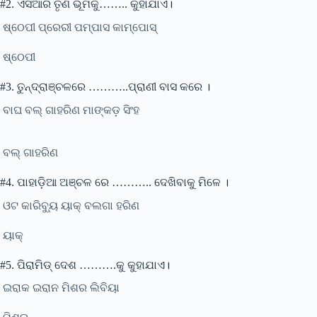
#2. ଏସିଆର ତୃଣ ଭୂମିକୁ…….. କୁହାଯାଏ।
ଷ୍ଠେପୀ ପ୍ରେରୀ ପମ୍ପାସ କାମ୍ପୋସ୍
ଷ୍ଠେପୀ
#3. ତୁନ୍ଦ୍ରାଞ୍ଚଳରେ ………..ପ୍ରାଣୀ ବାସ କରେ ।
ବାଘ ବଲ୍ ଗାହରିଣ ମାଙ୍କଡ଼ ସିଂହ
ବଲ୍ ଗାହରିଣ
#4. ପାହାଡ଼ିଆ ଅଞ୍ଚଳ ରେ ……….. ଦେଖିବାକୁ ମିଳେ ।
ଓଟ କାରିବ୍ୟୁ ୟାକ୍ ବଲଗା ହରିଣ
ୟାକ୍
#5. ପିରାମିଡ୍ ଦେଶ ……….କୁ କୁହାଯାଏ।
ଇରାକ ଇରାନ ମିଶର ଲିବିୟା