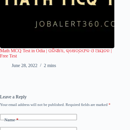
Math MCQ Test in Odia | ପରିସୀମା, କ୍ଷେତ୍ରଫଳ ଓ ଆୟତନ |
Free Test
June 28, 2022
2 mins
Leave a Reply
Your email address will not be published.
Required fields are marked
*
Name
*