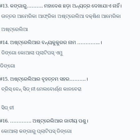
#13. କଙ୍ଗାରୁ………. ମହାଦେଶ ଛଡ଼ା ଅନ୍ୟତ୍ର ଦେଖାଯାଏ ନାହିଁ।
ଉତ୍ତର ଆମେରିକା ଆଫ୍ରିକା ଅଷ୍ଟ୍ରେଲିଆ ଦକ୍ଷିଣ ଆମେରିକା
ଅଷ୍ଟ୍ରେଲିଆ
#14. ଅଷ୍ଟ୍ରେଲିଆର ବନ୍ୟକୁକୁରର ନାମ …………..।
ଡିଙ୍ଗୋ କୋଆଲା ପ୍ଲାଟିପସ୍ ଏମୁ
ଡିଙ୍ଗୋ
#15. ଅଷ୍ଟ୍ରେଲିଆର ବୃହତ୍ତମ ସହର……….।
ବ୍ରିସ୍ ବେନ୍ ସିଡ୍ ନୀ ମେଲବୋର୍ଣ୍ଣ କାନବେରା
ସିଡ୍ ନୀ
#16. …………. ଅଷ୍ଟ୍ରେଲିଆର ଜାତୀୟ ପଶୁ।
କୋଆଲା କଙ୍ଗାରୁ ପ୍ଲାଟିପସ୍ ଡିଙ୍ଗୋ