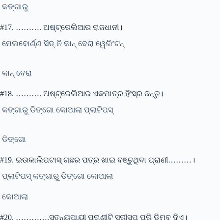
କଙ୍ଗାରୁ
#17. ………. ଅଷ୍ଟ୍ରେଲିଆର ରାଜଧାନୀ।
ମେଲବୋର୍ଣ୍ଣ ସିଡ୍ ନି କାନ୍ ବେରା ୱେଲିଂଟନ୍
କାନ୍ ବେରା
#18. ………. ଅଷ୍ଟ୍ରେଲିଆର ଏକମାତ୍ର ହିଂସ୍ର ଜନ୍ତୁ।
କଙ୍ଗାରୁ ଡିଙ୍ଗୋ କୋଆଲା ପ୍ଲାଟିପସ୍
ଡିଙ୍ଗୋ
#19. ଇଉକାଲିପଟାସ୍ ଗଛର ପତ୍ର ଖାଇ ବଞ୍ଚୁଥିବା ପ୍ରାଣୀ………।
ପ୍ଲାଟିପସ୍ କଙ୍ଗାରୁ ଡିଙ୍ଗୋ କୋଆଲା
କୋଆଲା
#20. ………….ସ୍ତନ୍ୟପାୟୀ ପ୍ରାଣୀଟି ସରୀସୃପ ପରି ଡିମ୍ବ ଦିଏ।