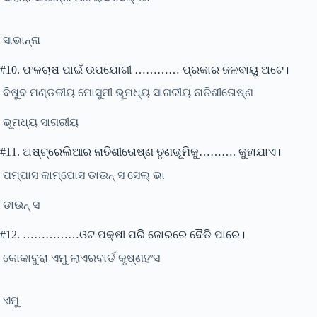
ସାଭାନ୍ନା
#10. ଫଳଚାଷ ପାଇଁ ଉପଯୋଗୀ ………… ପ୍ରକାର ଜଳବାୟୁ ଅଟେ।
ବିଷୁବ ମଣ୍ଡଳୀୟ ମୋସୁମୀ ଭୂମଧ୍ୟ ସାଗରୀୟ ନାତିଶୀତୋଷ୍ଣ
ଭୂମଧ୍ୟ ସାଗରୀୟ
#11. ଅଷ୍ଟ୍ରେଲିଆର ନାତିଶୀତୋଷ୍ଣ ତୃଣଭୂମିକୁ………. କୁହାଯାଏ।
ପମ୍ପାସ କାମ୍ପୋସ ଡାଉନ୍ ସ ସେଲ୍ ଭା
ଡାଉନ୍ ସ
#12. ……………ଓଟ ପକ୍ଷୀ ପରି ଜୋରରେ ‌ଦୈଡି ପାରେ।
କୋକାବୁରା ଏମୁ ଲାଏରବାର୍ଡ କୃଷ୍ଣହଂସ
ଏମୁ