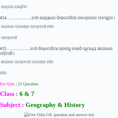
ଉତ୍ତର-ପଶ୍ଚିମ
#24. ……………..ନଦୀ ଶଯ୍ୟାରେ ଭିକ୍ଟୋରିଆ ଜଳପ୍ରପାତ ଅବସ୍ଥିତ।
ନାଇଜର ଅରେଞ୍ଜ ଜାମ୍ବେଜୀ ନୀଳ
ଜାମ୍ବେଜୀ
#25. …………….ନଦୀ ଭିକ୍ଟୋରିଆ ହ୍ରଦରୁ ବାହାରି ଭୂମଧ୍ୟ ସାଗରରେ
ପଡ଼ିଅଛି।
ଛାଇରେ ଜାମ୍ବେଜୀ ଅରେଞ୍ଜ ନୀଳ
ନୀଳ
Per Quiz
:
25 Question
Class :
6 & 7
Subject :
Geography & History