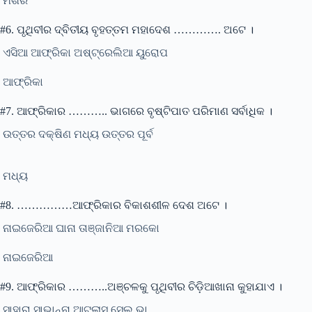
ମିଶର
#6. ପୃଥିବୀର ଦ୍ବିତୀୟ ବୃହତ୍ତମ ମହାଦେଶ …………. ଅଟେ ।
ଏସିଆ ଆଫ୍ରିକା ଅଷ୍ଟ୍ରେଲିଆ ୟୁରୋପ
ଆଫ୍ରିକା
#7. ଆଫ୍ରିକାର ……….. ଭାଗରେ ବୃଷ୍ଟିପାତ ପରିମାଣ ସର୍ବାଧିକ ।
ଉତ୍ତର ଦକ୍ଷିଣ ମଧ୍ୟ ଉତ୍ତର ପୂର୍ବ
ମଧ୍ୟ
#8. ……………ଆଫ୍ରିକାର ବିକାଶଶୀଳ ଦେଶ ଅଟେ ।
ନାଇଜେରିଆ ଘାନା ତାଞ୍ଜାନିଆ ମରକୋ
ନାଇଜେରିଆ
#9. ଆଫ୍ରିକାର ………..ଅଞ୍ଚଳକୁ ପୃଥିବୀର ଚିଡ଼ିଆଖାନା କୁହାଯାଏ ।
ସାହାରା ସାଭାନ୍ନା ଆଟଲାସ ସେଲ୍ ଭା