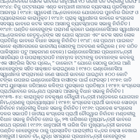
ଆନ୍ଦୋଳନରେ ସୈନିକ ଭାବରେ ଜାନୁଆରୀ ୧୦ ତାରିଖ ଦିନ ଦିଲ୍ଲୀରୁ ଗିରଫ l
୧୯୪୪: ବିଜୁ ପଟ୍ଟନାୟକ ଏଣ୍ଡ କମ୍ପାନୀ ନାମରେ ବ୍ୟବସାୟ ପ୍ରତିଷ୍ଠାନ
ଆରମ୍ଭ l ୧୯୪୫: ସ୍ୱଦେଶୀ ଆନ୍ଦୋଳନରେ ଯୋଗଦେଇ ପୁନର୍ବାର ଗିରଫ ଓ
ପ୍ୟାରୋଲରେ କାରାମୁକ୍ତ l ୧୯୪୬: ପ୍ରାକ୍ ସ୍ୱାଧୀନତା କାଳରେ କଂଗ୍ରେସ
ସଦସ୍ୟ ଭାବରେ କଟକ ସଦର ଆସନରୁ ବ୍ୟବସ୍ଥାପକ ସଭାକୁ ନିର୍ବାଚିତ l
୧୯୪୭: ପଣ୍ଡିତ ନେହେରୁଙ୍କ ପରାମର୍ଶ କ୍ରମେ ଇଣ୍ଡୋନେସିଆର ସ୍ୱାଧୀନତା
ଆନ୍ଦୋଳନର ନେତୃବୃନ୍ଦଙ୍କ ସହ ଯୋଗ ସ୍ଥାପନ ଏବଂ କଟକ ସହର ଲୋକ
ପ୍ରତିନିଧି ଭାବରେ ବିଧାନ ସଭାକୁ ନିର୍ବାଚିତ l ୧୯୪୮: ସେ ପ୍ରଥମ ପାଇଲଟ
ଭାବେ ଶ୍ରୀନଗରରେ ଭାରତୀୟ ସେନାଙ୍କୁ ଅବତରଣ କରିଥିଲେ ( ନବ ଗଠିତ
ପାକିସ୍ତାନ ପଟୁ ଆକ୍ରମଣ ବେଳେ) l ଇଣ୍ଡୋନେସିଆର ପ୍ରଧାନମନ୍ତ୍ରୀ
ସାହରିୟର ଓ ଉପରାଷ୍ଟ୍ରପତି ମହମ୍ମଦ ହଟ୍ଟାଙ୍କୁ ଡଚମାନଙ୍କ କବଳରୁ
ଏକ ସୀଙ୍ଗିଲ ସିଟର ପ୍ଲେନ୍ ” ଡାକୋଟା ” ଯୋଗେ ସେଠାରୁ ଉଠାଇ ଆଣି
ନେହେରୁଙ୍କ ସହିତ ସାକ୍ଷାତ କରାଇଥିଲେ l ୧୯୫୦: ଇଣ୍ଡୋନେସିଆ
ସ୍ୱାଧୀନତା ସଂଗ୍ରାମରେ ଜଣେ ସାରଥୀ ଭାବରେ ପାଇଥିବା ୫୦୦ କୋଟି
ଟଙ୍କା ଉପହାର ଇଣ୍ଡୋନେସିଆ ବାସୀଙ୍କ ପାଇଁ ଫେରସ୍ତ l ୧୯୫୧: ଜାତି
ସଂଘ ୟୁନସ୍କୋ ଜରିଆରେ କଳିଙ୍ଗ ପୁରସ୍କାର ପ୍ରତିଷ୍ଠା l ୧୯୫୨: କଂଗ୍ରେସ
ପ୍ରାର୍ଥଭାବରେ ଜଗନ୍ନାଥ ପ୍ରସାଦ ଆସନରୁ ବିଧାନ ସଭାକୁ ନିର୍ବାଚିତ l
୧୯୫୩- ୫୪: କାରାମୁକ୍ତ ନବକୃଷ୍ଣ ଚୌଧୁରୀ ମନ୍ତ୍ରୀ ମଣ୍ଡଳରେ ଯୋଗଦାନ
ନିମନ୍ତ୍ରଣକୁ ପ୍ରତ୍ୟାଖ୍ୟାନ l ୧୯୫୭: କଂଗ୍ରେସ ପ୍ରାର୍ଥୀ ଭାବରେ ସୋରଡ଼ା
ନିର୍ବାଚନ ମଣ୍ଡଳୀରୁ ବିଧାନ ସଭାକୁ ନିର୍ବାଚିତ l ୧୯୬୧: ପ୍ରଦେଶ କଂଗ୍ରେସ
ଦଳର ସଭାପତି l ଜାତୀୟ କଂଗ୍ରେସ ପ୍ରାର୍ଥୀ ଚୌଦ୍ୱାର ନିର୍ବାଚନ ମଣ୍ଡଳୀରୁ
ବିଧାନ ସଭାକୁ ନିର୍ବାଚିତ ହୋଇ ଜୁନ୍ ୨୩ ତାରିଖରେ ମୁଖ୍ୟମନ୍ତ୍ରୀ ଭାବରେ
ଶପଥ ଗ୍ରହଣ l ୧୯୬୨: ଜାନୁଆରୀ ୩ ତାରିଖ ଦିନ ମୁଖ୍ୟମନ୍ତ୍ରୀ ଭାବରେ
ପଣ୍ଡିତ ନେହେରୁଙ୍କ ଠାରୁ ପ୍ରସ୍ତାବିତ ପାରାଦ୍ଵୀପ ବନ୍ଦର ନକ୍ସା ଦେଖାଇ
ମଞ୍ଜୁରୀ l ଭାରତ ଚୀନ୍ ଯୁଦ୍ଧ ସମୟରେ ପ୍ରଧାନମନ୍ତ୍ରୀ ନେହେରୁଙ୍କ