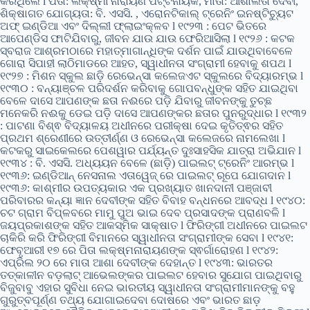
କରିଥିଲେ l ପିତା: ଲକ୍ଷ୍ମୀ ନାରାୟଣ ପଟ୍ଟନାୟକ, ମାତା: ଆଶାଲତା ଦେବୀ,
ଶିକ୍ଷାଗତ ଯୋଗ୍ୟତା: ବି. ଏସସି. , ଏରୋନଟିକାଲ୍ ଟ୍ରେନିଂ ଇନଷ୍ଟିଚ୍ୟୁଟ
ଅଫ୍ ଇଣ୍ଡିଆ ଏବଂ ଦିଲ୍ଲୀ ଫ୍ଲାଇଂକ୍ଳବ l ୧୯୨୩ : ପେଟ ଭିତରେ
ଆପେଣ୍ଡିସ ଫାଟିଯିବାରୁ, ଜୀବନ ଯାଉ ଯାଉ ଫେରିଆସିଲା l ୧୯୨୬ : କଟକ
ସ୍ବରାଜ ଆଶ୍ରମଠାରେ ମହାତ୍ମାଗାନ୍ଧିଙ୍କ ଦର୍ଶନ ପାଇଁ ଯାଉଥିବାବେଳେ
ଗୋରା ସିପାହୀ ଲାଠିମାଡରେ ଆହତ, ସ୍ୱାଧୀନତା ସଂଗ୍ରାମୀ ହେବାକୁ ଶପଥ l
୧୯୨୭ : ମିଶନ ସ୍କୁଲ ଛାଡ଼ି ରେଭେନ୍ସା କଲେଜଏଟ ସ୍କୁଲରେ ବିଦ୍ୟାରମ୍ଭ l
୧୯୩୦ : ବନ୍ୟାଞ୍ଚଳ ପରିଦର୍ଶନ କରିବାକୁ ଗୋପବନ୍ଧୁଙ୍କ ସହିତ ଯାଇଥିବା
ବେଳେ ଦାସେ ଆପଣଙ୍କ ଛତା ନଈରେ ପଡ଼ି ଯିବାରୁ ଜୀବନଙ୍କୁ ତୁଚ୍ଛ
ମନେକରି ନଈକୁ ଡେଇ ପଡ଼ି ଦାସେ ଆପଣଙ୍କର ଛତାର ପୁନରୁଦ୍ଧାର l ୧୯୩୨
: ପାଟଣା ବିଶ୍ଵ ବିଦ୍ୟାଳୟ ଅଧୀନରେ ପରୀକ୍ଷା ଦେଇ କୃତିତ୍ଵର ସହିତ
ପ୍ରଥମ ଶ୍ରେଣୀରେ ଉତ୍ତୀର୍ଣ୍ଣ ଓ ରେଭେନ୍ସା କଲେଜରେ ନାମଲେଖା l
କଟକରୁ ସାଇକେଲରେ ପେଶୱାର ପର୍ଯ୍ୟନ୍ତ ଦୁଃସାହସିକ ଯାତ୍ରା ଅଭିଯାନ l
୧୯୩୪ : ବି. ଏସସି. ଅଧ୍ୟୟନ ବେଳେ (ଛାଡ଼ି) ପାଇଲଟ୍ ଟ୍ରେନିଂ ଆରମ୍ଭ l
୧୯୩୬: ଇଣ୍ଡିଆନ୍ ନେସନାଲ ଏତାୱେଜ୍ ରେ ପାଇଲଟ୍ ରୂପେ ଯୋଗଦାନ l
୧୯୩୬: କାଶ୍ମୀର ଉପତ୍ୟକାର ଏକ ପ୍ରଖ୍ୟାତ ଖାନଦାନୀ ପଞ୍ଜାବୀ
ପରିବାରର କନ୍ୟା ଜ୍ଞାନ ଦେବୀଙ୍କ ସହିତ ବିବାହ ବନ୍ଧନରେ ଆବଦ୍ଧ l ୧୯୪୦:
ଚଟ ଗ୍ରାମ ବିପ୍ଳବରେ ମାମୁ ପୁଅ ଭାଇ ଦେବ ପ୍ରସାଦଙ୍କ ପ୍ରାଣବଳି l
ଜୟପ୍ରକାଶଙ୍କ ସହିତ ଆକସ୍ମିକ ସାକ୍ଷାତ l ଫିରିଙ୍ଗୀ ଅଧୀନରେ ପାଇଲଟ
ଚାକିରି କରି ଫିରିଙ୍ଗୀ ବିମାନରେ ସ୍ୱାଧୀନତା ସଂଗ୍ରାମୀଙ୍କ ସେବା l ୧୯୪୧:
ଫେବୃଆରୀ ୧୭ ରେ ପିତା ଲକ୍ଷ୍ମନାରାୟଣଙ୍କ ସ୍ଵର୍ଗାରୋହଣ l ୧୯୪୨:
ଏପ୍ରିଲ ୨୦ ରେ ମାତା ଆଶା ଦେବୀଙ୍କ ଦେହାନ୍ତ l ୧୯୪୩: ଭାରତର
ତତ୍କାଳୀନ ବଡ଼ଲାଟ୍ ଆଭେଲଙ୍କର ପାଇଲଟ ହେବାର ସୁଯୋଗ ପାଇଥିବାରୁ
ବିଜୁବାବୁ ଏହାର ସୁବିଧା ନେଇ ଭାରତୀୟ ସ୍ୱାଧୀନତା ସଂଗ୍ରାମୀମାନଙ୍କୁ ବହୁ
ଗୁରୁତ୍ବପୂର୍ଣ୍ଣ ତଥ୍ୟ ଯୋଗାଇଦେବା ଦୋଷରେ ଏବଂ ଭାରତ ଛାଡ଼