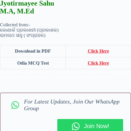
Jyotirmayee Sahu
M.A, M.Ed
Collected from:-
କୋଣାର୍କ ପ୍ରକାଶନୀ (ପ୍ରକାଶକ)
ରାମନାଥ ସାହୁ ( ସଂଗ୍ରାହକ)
Download in PDF
Click Here
Odia MCQ Test
Click Here
Biju Patnaik Biography in Odia pdf, Biju Patnaik Biography in Odia pdf, Biju Patnaik Biography
in Odia pdf, Biju Patnaik Biography in Odia pdf, Biju Patnaik Biography in Odia p
For Latest Updates, Join Our WhatsApp
Group
Join Now!