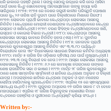
ଧରି ଢାକାରେ ପହଞ୍ଚି ଥିଲେ l ତାଙ୍କୁ ସେଠାରୁ ଉଦ୍ଧାର କରି ନେଇ ଆସିବା
ପାଇଁ ଗଲେ କିନ୍ତୁ ସେତେବେଳକୁ ଆତତାୟୀମାନେ ତାଙ୍କୁ ହତ୍ୟା କରି
ସାରିଥିଲେ l ୧୯୭୫: ୧୯୭୫ ରେ ଦେଶର ଜରୁରୀ କାଳୀନ ପରିସ୍ଥିତି ଘୋଷଣା
ପରେ ଜୁନ୍ ୨୬ ତାରିଖ ରାତି ଦୁଇଟା ପରେ ଦିଲ୍ଲୀଠାରେ ମିଶାରେ ଗିରଫ l
୧୯୭୭: ଲୋକଦଳ ପ୍ରାର୍ଥୀ ଭାବରେ କେନ୍ଦ୍ରାପଡ଼ା ଲୋକସଭା ଆସନରୁ
ନିର୍ବାଚିତ l କେନ୍ଦ୍ରରେ ମୋରାଜୀ ଦେଶାଇଙ୍କ ମନ୍ତ୍ରୀମଣ୍ଡଳରେ କେନ୍ଦ୍ର
ଇସ୍ପାତ ଓ ଖଣିମନ୍ତ୍ରୀ l ୧୯୭୯: ଚରଣ ସିଂହଙ୍କ ମନ୍ତ୍ରୀମଣ୍ଡଳରେ ଖଣି,
ଇସ୍ପାତ ଓ କୋଇଲା ବିଭାଗ ମନ୍ତ୍ରୀ l ୧୯୮୦: କେନ୍ଦ୍ରାପଡ଼ା ଆସନରୁ
ଲୋକସଭା ସଦସ୍ୟ ଭାବରେ ନିର୍ବାଚିତ ଜନତା (ଏସ) l ୧୯୮୪: ପୁନର୍ବାର
କେନ୍ଦ୍ରାପଡ଼ା ଲୋକସଭା ଆସନରୁ ନିର୍ବାଚିତ l ୧୯୮୫: ଜନତାଦଳ ପ୍ରାର୍ଥୀ
ଭାବରେ ଭୁବନେଶ୍ୱର ଆସନରୁ ନିର୍ବାଚିତ ଏବଂ ୩.୩.୯୦ ପର୍ଯ୍ୟନ୍ତ
ବିରୋଧୀଦଳ ନେତା ଏବଂ ବିଧାନସଭାର ସାଧାରଣ ହିସାବରେ କମିଟିର ଅଧ୍ୟକ୍ଷ
l ୧୯୯୦: ମାର୍ଚ୍ଚ ୫ ତାରିଖ ଦିନ ଓଡ଼ିଶାର ଦ୍ଵିତୀୟ ଥର ପାଇଁ ମୁଖ୍ୟମନ୍ତ୍ରୀ l
୧୯୯୫: ୨୩.୩ ଠାରୁ ବିରୋଧୀ ଦଳ ନେତା l ୧୯୯୬: ଆସ୍କା ଲୋକସଭା ଆସନରୁ
ଲୋକସଭାକୁ ନିର୍ବାଚିତ l ୧୯୯୭: ୬.୨ ରେ କାମାକ୍ଷା ନଗରଠାରେ ତାଙ୍କର
ଶେଷ ରାଜନୈତିକ ସଭା ଓ ଭାଷଣ l ୧୯୯୭: ମାର୍ଚ୍ଚ ୨୮ ତାରିଖ ଭୁବନେଶ୍ୱର
ଠାରେ ଶେଷ ସାମ୍ବାଦିକ ସମ୍ମିଳନୀ ଓ ଛାତିରେ ଯନ୍ତ୍ରଣା ଅନୁଭବ ଓ ଦିଲ୍ଲୀ
ଯାତ୍ରା l ଅପରାହ୍ନରେ ଛାତିରେ ଯନ୍ତ୍ରଣା ଅନୁଭବ ଓ ରାମ ମନୋହର
ଲୋହିଆ ହସପିଟାଲକୁ ସ୍ଥାନାନ୍ତରିତ l ୧୯୯୭: ଏପ୍ରିଲ ୧୫ ରେ ସ୍ଵାସ୍ଥ୍ୟରେ
ସାମାନ୍ୟ ଉନ୍ନତି l ୧୯୯୭: ଗୁରୁବାର ଅପ୍ରେଲ ୧୭ ତାରିଖ ସକାଳ ୮ ଟା ବେଳେ
ମହାପରାୟଣ l ଏପ୍ରିଲ ୧୮ ତାରିଖ ବିଜୁବାବୁଙ୍କ ମରଶରୀର ବିମାନ
ବନ୍ଦରରେ ପହଞ୍ଚିଲା ଓ ପୁରୀଠାରେ ଅନ୍ତ୍ୟେଷ୍ଟି କ୍ରିୟା ସଂପନ୍ନ l
Written by:-