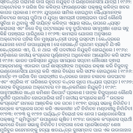
ସ୍ଵତନ୍ତ୍ର ପରାମର୍ଶ ଦାତା ରୂପେ ନିଯୁକ୍ତି ଓ ଇଣ୍ଡୋନେସିଆ ଯାତ୍ରା l ୧୯୬୨:
ଅକ୍ଟୋବର ୨ ତାରିଖ ଦିନ କଳିଙ୍ଗ ଫାଉଣ୍ଡେସନ ପକ୍ଷରୁ କଳିଙ୍ଗ ଖବର
କାଗଜ ପ୍ରକାଶ l ୧୯୬୨: ଯୁଦ୍ଧରେ ସାମିଲ ହୋଇଥିବା ସୈନ୍ୟମାନଙ୍କ
ନିକଟରେ ଖାଦ୍ୟ ପୁଡିଆ ଓ ଯୁଦ୍ଧ ସାମଗ୍ରୀ ପହଞ୍ଚାଇବା ପାଇଁ କୌଣସି
ସୁବିଧା ନ ଥିବାରୁ ଏହି ଦାୟିତ୍ବ କଳିଙ୍ଗ ଏୟାର ଲାଇନ୍ ଉପରେ ନ୍ୟସ୍ତ
କରାଗଲା ଏବଂ ନିଜେ ବିଜୁ ପଟ୍ଟନାୟକ ବହୁ ଦୁର୍ଘଟଣାର ସମ୍ମୁଖୀନ ହୋଇ ସବୁ
କିଛି ପହଞ୍ଚାଇ ପାରିଥିଲେ l ୧୯୬୩: କାମରାଜ ଯୋଜନା ଅନୁସାରେ
ଅକ୍ଟୋବର ପହିଲା ଦିନ ମୁଖ୍ୟମନ୍ତ୍ରୀ ପଦରୁ ଇସ୍ତଫା l କେନ୍ଦ୍ରରେ
ଯୋଜନା ବୋର୍ଡ ଉପାଧ୍ୟକ୍ଷ l ସେ ହେଉଛନ୍ତି ପ୍ରଥମ ବ୍ୟକ୍ତି ଯିଏକି
କେନ୍ଦ୍ରରେ ଏମ୍. ପି. ନ ଥାଇ ଏହି ପଦବୀରେ ନିଯୁକ୍ତି ହୋଇଥିଲେ l ୧୯୬୪:
ଓଡ଼ିଶାରେ ଜାତୀୟ କଂଗ୍ରେସ ପୂର୍ଣ୍ଣାଙ୍ଗ ଅଧିବେଶନ ଆୟୋଜିତ କରି ସଫଳ
l ୧୯୬୫: ଭାରତ ପାକିସ୍ତାନ ଯୁଦ୍ଧ ସମୟରେ ସପ୍ତମ ନୌସେନା ଦ୍ଵାରା
ଆକ୍ରମଣକୁ ଏଡାଇବା ପାଇଁ ଶାସ୍ତ୍ରୀଙ୍କ ଅନୁରୋଧ ରକ୍ଷା କରି ବିଜୁବାବୁ
ଇଣ୍ଡୋନେସିଆ ଯାତ୍ରା କରି ଏହାର ବିରୋଧ କରି ସଫଳ ହୋଇଥିଲେ l ୧୯୬୬:
ମାର୍ଚ୍ଚ ୧୨ ତାରିଖ ଦିନ ପାରାଦ୍ଵୀପ ବନ୍ଦରରେ ଜାହାଜ ଚଳାଚଳ ଉଦଘାଟନ
ଏବଂ ଏପ୍ରିଲ ୧୮ ତାରିଖରେ ବୃହତ୍ତ ବନ୍ଦର ରୂପେ ମାନ୍ୟତା ପ୍ରାପ୍ତ l ୧୯୬୭:
ତାଙ୍କ ବିରୁଦ୍ଧରେ ଅକ୍ଟୋବର ୧୬ ଖାନ୍ନକମିଶନ ନିଯୁକ୍ତି l ୧୯୬୯:
ଜାନୁଆରୀରେ ଖାନ୍ନା କମିଶନ ରିପୋର୍ଟ ପ୍ରକାଶ l ତାଙ୍କ ବିରୁଦ୍ଧରେ କୌଣସି
ଦୁର୍ନୀତି ପ୍ରମାଣିତ ହୋଇପାରିଲା ନାହିଁ l ଜାତୀୟ କଂଗ୍ରେସ ଛାଡି ” ଉତ୍କଳ
କଂଗ୍ରେସ” ନାମରେ ଆଞ୍ଚଳିକ ଦଳ ଗଠନ l ୧୯୭୧: ରାଜ୍ୟ ସଭାକୁ ନିର୍ବାଚିତ l
ଉତ୍କଳ କଂଗ୍ରେସ ଗଠନ କରି ଏକକାଳୀନ ୪ଟି ନିର୍ବାଚନ ମଣ୍ଡଳୀରୁ ନିର୍ବାଚିତl
୧୯୭୩: ୧୯୭୩ ରୁ ୧୯୭୭ ପର୍ଯ୍ୟନ୍ତ ବିରୋଧୀ ଦଳ ନେତା l ଇଣ୍ଡୋନେସିଆ
ପକ୍ଷରୁ ” ଭୂମିପୁତ୍ର” ଉପାଧିରେ ଭୂଷିତ l ୧୯୭୪: ଉତ୍କଳ କଂଗ୍ରେସ ପ୍ରାର୍ଥୀ
ଭାବରେ ବିଧାନ ସଭାକୁ ନିର୍ବାଚିତ l ବଙ୍ଗଳା ଦେଶ ପ୍ରେସିଡେଣ୍ଟ ଶେଖ
ମୁଜିବୁର ରହେମନଙ୍କୁ ହତ୍ୟା ଷଡଯନ୍ତ୍ର ଦୁଃସମ୍ବାଦ ପାଇ ଏକ ଉଡାଜାହାଜ