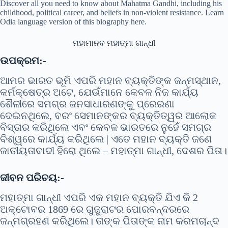
Discover all you need to know about Mahatma Gandhi, including his
childhood, political career, and beliefs in non-violent resistance. Learn
Odia language version of this biography here.
ମହାମାନବ ମହାତ୍ମା ଗାନ୍ଧୀ
ଉପକ୍ରମ:-
ଆମର ଭାରତ ଭୂମି ଏପରି ମହାନ ବ୍ୟକ୍ତିଙ୍କ ଜନ୍ମସ୍ଥାନ,
କର୍ମକ୍ଷେତ୍ର ଅଟେ, ଯେଉଁମାନେ କେବଳ ନିଜ କାର୍ଯ୍ୟ
ଶୈଳୀରେ ସମଗ୍ର ଜନସାଧାରଣଙ୍କୁ ପ୍ରେରଣା
ଦେଇନଥିଲେ, ବରଂ ସେମାନଙ୍କର ବ୍ୟକ୍ତିତ୍ୱର ଆଲୋକ
ବିସ୍ତାର କରିଥିଲେ ଏବଂ କେବଳ ଭାରତରେ ନୁହେଁ ସମଗ୍ର
ବିଶ୍ୱରେ କାର୍ଯ୍ୟ କରିଥିଲେ | ଏତେ ମହାନ ବ୍ୟକ୍ତି ଜଣେ
ଜାତୀୟତାବାଦୀ ହିରୋ ଥିଲେ – ମହାତ୍ମା ଗାନ୍ଧୀ, ଦେଶର ପିତା।
ଜୀବନ ପରିଚୟ:-
ମହାତ୍ମା ଗାନ୍ଧୀ ଏପରି ଏକ ମହାନ ବ୍ୟକ୍ତି ଯିଏ କି 2
ଅକ୍ଟୋବର 1869 ରେ ଗୁଜୁରାଟର ପୋରବନ୍ଦରରେ
ଜନ୍ମଗ୍ରହଣ କରିଥିଲେ। ତାଙ୍କ ପିତାଙ୍କ ନାମ କରମଚାନ୍ଦ