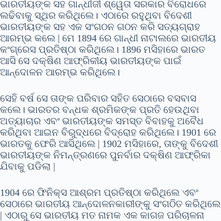
ଭାରତୀୟଙ୍କ ସହ ଗାନ୍ଧୀଜୀ ଶ୍ୱେତା ସରକାର ବିରୋଧରେ
ଲଢିବାକୁ ସ୍ଥିର କରିଥିଲେ। ଏଠାରେ ରହୁଥିବା ବିଦେଶୀ
ଭାରତୀୟଙ୍କ ସହ ଏକ ସଂଗଠନ ଗଠନ କରି ସତ୍ୟଗ୍ରାହ
ଆରମ୍ଭ କଲେ | ମେ 1894 ରେ ଗାନ୍ଧୀ ନାଟାଲରେ ଭାରତୀୟ
କଂଗ୍ରେସ ପ୍ରତିଷ୍ଠା କରିଥିଲେ। 1896 ମସିହାରେ ଭାରତ
ଆସି ସେ ଦକ୍ଷିଣ ଆଫ୍ରିକୀୟ ଭାରତୀୟଙ୍କ ପାଇଁ
ଆନ୍ଦୋଳନ ଆରମ୍ଭ କରିଥିଲେ।
ସେହି ବର୍ଷ ସେ ତାଙ୍କ ପରିବାର ସହିତ ସେଠାରେ ବସବାସ
କଲେ। ଭାରତର ବନ୍ଧକ ଶ୍ରମିକଙ୍କ ପ୍ରତି ହେଉଥିବା
ଅତ୍ୟାଚାର ଏବଂ ଭାରତୀୟଙ୍କ ସମସ୍ତ ବିବାହକୁ ଅବୈଧ
କରିଥିବା ଆଇନ ବିରୁଦ୍ଧରେ ବିଦ୍ରୋହ କରିଥିଲେ। 1901 ରେ
ଭାରତକୁ ଫେରି ଆସିଥିଲେ | 1902 ମସିହାରେ, ତାଙ୍କୁ ବିଦେଶୀ
ଭାରତୀୟଙ୍କ ନିମନ୍ତ୍ରଣରେ ପୁନର୍ବାର ଦକ୍ଷିଣ ଆଫ୍ରିକା
ଯିବାକୁ ପଡିଲା |
1904 ରେ ଫିନିକ୍ସ ଆଶ୍ରମ ପ୍ରତିଷ୍ଠା କରିଥିଲେ ଏବଂ
ସେଠାରେ ଭାରତୀୟ ଆନ୍ଦୋଳନକାରୀଙ୍କୁ ସଂଗଠିତ କରିଥିଲେ
| ଏଠାରୁ ସେ ଭାରତୀୟ ମତ ନାମକ ଏକ କାଗଜ ପରିଚାଳନା