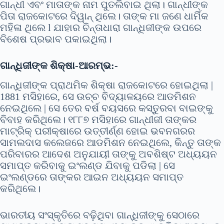
ଗାନ୍ଧୀ ଏବଂ ମାତାଙ୍କ ନାମ ପୁତଲିବାଇ ଥିଲା। ଗାନ୍ଧୀଙ୍କ
ପିତା ରାଜକୋଟରେ ଦିୱାନ୍ ଥିଲେ। ତାଙ୍କ ମା ଜଣେ ଧାର୍ମିକ
ମହିଳା ଥିଲେ l ଯାହାର ଚିନ୍ତାଧାରା ଗାନ୍ଧିଜୀଙ୍କ ଉପରେ
ବିଶେଷ ପ୍ରଭାବ ପକାଇଥିଲା।
ଗାନ୍ଧିଜୀଙ୍କ ଶିକ୍ଷା-ଆରମ୍ଭ:-
ଗାନ୍ଧିଜୀଙ୍କ ପ୍ରାଥମିକ ଶିକ୍ଷା ରାଜକୋଟରେ ହୋଇଥିଲା |
1881 ମସିହାରେ, ସେ ଉଚ୍ଚ ବିଦ୍ୟାଳୟରେ ଆଡମିଶନ
ନେଇଥିଲେ | ସେ ତେର ବର୍ଷ ବୟସରେ କସ୍ତୁରବା ବାଇଙ୍କୁ
ବିବାହ କରିଥିଲେ। ୧୮୮୭ ମସିହାରେ ଗାନ୍ଧୀଜୀ ତାଙ୍କର
ମାଟ୍ରିକ୍ ପରୀକ୍ଷାରେ ଉତ୍ତୀର୍ଣ୍ଣ ହୋଇ ଭବନଗରର
ସାମଲଦାସ କଲେଜରେ ଆଡମିଶନ ନେଇଥିଲେ, କିନ୍ତୁ ତାଙ୍କ
ପରିବାରର ଆଦେଶ ଅନୁଯାୟୀ ତାଙ୍କୁ ଅବଶିଷ୍ଟ ଅଧ୍ୟୟନ
ସମାପ୍ତ କରିବାକୁ ଇଂଲଣ୍ଡ ଯିବାକୁ ପଡିଲା | ସେ
ଇଂଲଣ୍ଡରେ ତାଙ୍କର ଆଇନ ଅଧ୍ୟୟନ ସମାପ୍ତ
କରିଥିଲେ।
ଭାରତୀୟ ସଂସ୍କୃତିରେ ବଢ଼ିଥିବା ଗାନ୍ଧିଜୀଙ୍କୁ ସେଠାରେ