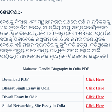
ଶେଷକଥା:-
ଦେଶକୁ ବିକାଶ ଏବଂ ସ୍ୱାଧୀନତାର ପଥରେ ରଖି ମାନବିକତାକୁ
ଏକ ନୂତନ ଦିଗ ଦେଇଥିବା ପ୍ରିୟ ବାପୁ ସାମ୍ପ୍ରଦାୟିକତାର
ଜଣେ ଦୃଢ଼ ବିରୋଧୀ ଥିଲେ। 30 ଜାନୁୟାରୀ 1948 ରେ, ପ୍ରାର୍ଥନା
ସଭାକୁ ଯିବାବେଳେ ନାଥୁରାମ ଗୋଡସେ ନାମକ ଜଣେ ଯୁବକ
ଦେଶର ଏହି ମହାନ ବ୍ୟକ୍ତିଙ୍କୁ ଗୁଳି କରି ହତ୍ୟା କରିଥିଲେ।
ତାଙ୍କ ମୃତ୍ୟୁ ପରେ ମଧ୍ୟ ଗାନ୍ଧିଜୀ ଅମର ହୋଇ ଆଜି
ପର୍ଯ୍ୟନ୍ତ ଆମ୍ଭମାନଙ୍କ ହୃଦୟରେ ବିରାଜମାନ କରୁଛନ୍ତି l
Mahatma Gandhi Biography in Odia PDF
Download PDF
Click Here
Bhagat Singh Essay in Odia
Click Here
Diwali Essay in Odia
Click Here
Social Networking Site Essay in Odia
Click Here