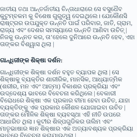
ଜାତୀୟ ତଥା ଆନ୍ତର୍ଜାତୀୟ ଚିନ୍ତାଧାରାରେ ସେ ବସୁଧୈବ
କୁଟୁମ୍ବକମ କୁ ବିଶେଷ ଗୁରୁତ୍ୱ ଦେଇଥିଲେ। ଯେକୌଣସି
ରାଷ୍ଟ୍ରର ଉପଯୁକ୍ତ ଉନ୍ନତି ପାଇଁ ପରିବାର, ଜାତି, ଗ୍ରାମ,
ରାଜ୍ୟ ଏବଂ ଦେଶର ସମସ୍ୟାରେ ଉନ୍ନତି ଆଣିବା ଉଚିତ୍ |
ନିଜକୁ ଉନ୍ନତ କର, ତା’ହେଲେ ଦୁନିଆରେ ଉନ୍ନତି ହେବ, ଏହା
ତାଙ୍କର ବିଶ୍ୱାସ ଥିଲା |
ଗାନ୍ଧିଜୀଙ୍କ ଶିକ୍ଷା ଦର୍ଶନ:
ଗାନ୍ଧିଜୀଙ୍କ ଶିକ୍ଷା ଦର୍ଶନ ବହୁତ ବ୍ୟାପକ ଥିଲା | ସେ
ଶିକ୍ଷାକୁ ବ୍ୟକ୍ତିର ଶାରୀରିକ, ମାନସିକ, ଆଧ୍ୟାତ୍ମିକ
(ଶରୀର, ମନ ଏବଂ ଆତ୍ମା) ବିକାଶର ପ୍ରକ୍ରିୟା ଏବଂ
ଉଦ୍ଦେଶ୍ୟ ଭାବରେ ବିବେଚନା କରିଥିଲେ | ବେକାରୀ
ବିରୋଧରେ ଶିକ୍ଷା ଏକ ପ୍ରକାର ବୀମା ହେବା ଉଚିତ, ଯାହା
ବ୍ୟକ୍ତିଙ୍କୁ ଏକ ପ୍ରକାର କୌଶଳ ଯୋଗାଇବା ଉଚିତ |
ତାଙ୍କର ମୌଳିକ ଶିକ୍ଷା ବ୍ୟବସ୍ଥା ଏହି ନୀତି ଉପରେ
ଆଧାରିତ ଥିଲା। କୁଟୀର ଶିଳ୍ପଗୁଡିକର ତାଲିମ ଏବଂ
ମାତୃଭାଷାର ଜ୍ଞାନ ଶିକ୍ଷାର ଏକ ଅତ୍ୟାବଶ୍ୟକ ପ୍ରକ୍ରିୟା
ଭାବରେ ବିବେଚନା କରାଯାଉଥିଲା |