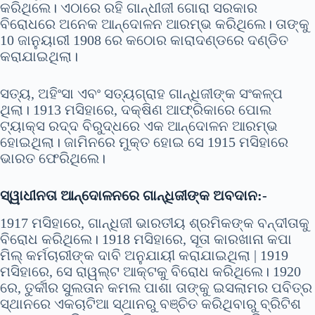
କରିଥିଲେ। ଏଠାରେ ରହି ଗାନ୍ଧୀଜୀ ଗୋରା ସରକାର
ବିରୋଧରେ ଅନେକ ଆନ୍ଦୋଳନ ଆରମ୍ଭ କରିଥିଲେ। ତାଙ୍କୁ
10 ଜାନୁୟାରୀ 1908 ରେ କଠୋର କାରାଦଣ୍ଡରେ ଦଣ୍ଡିତ
କରାଯାଇଥିଲା।
ସତ୍ୟ, ଅହିଂସା ଏବଂ ସତ୍ୟଗ୍ରାହ ଗାନ୍ଧିଜୀଙ୍କ ସଂକଳ୍ପ
ଥିଲା। 1913 ମସିହାରେ, ଦକ୍ଷିଣ ଆଫ୍ରିକାରେ ପୋଲ
ଟ୍ୟାକ୍ସ ରଦ୍ଦ ବିରୁଦ୍ଧରେ ଏକ ଆନ୍ଦୋଳନ ଆରମ୍ଭ
ହୋଇଥିଲା। ଜାମିନରେ ମୁକ୍ତ ହୋଇ ସେ 1915 ମସିହାରେ
ଭାରତ ଫେରିଥିଲେ।
ସ୍ୱାଧୀନତା ଆନ୍ଦୋଳନରେ ଗାନ୍ଧିଜୀଙ୍କ ଅବଦାନ:-
1917 ମସିହାରେ, ଗାନ୍ଧିଜୀ ଭାରତୀୟ ଶ୍ରମିକଙ୍କ ବନ୍ଦୀତାକୁ
ବିରୋଧ କରିଥିଲେ। 1918 ମସିହାରେ, ସୂତା କାରଖାନା କପା
ମିଲ୍ କର୍ମଚାରୀଙ୍କ ଦାବି ଅନୁଯାୟୀ କରାଯାଇଥିଲା | 1919
ମସିହାରେ, ସେ ରାୱଲ୍ଟ ଆକ୍ଟକୁ ବିରୋଧ କରିଥିଲେ। 1920
ରେ, ତୁର୍କୀର ସୁଲତାନ କମଲ ପାଶା ତାଙ୍କୁ ଇସଲାମର ପବିତ୍ର
ସ୍ଥାନରେ ଏକଚାଟିଆ ସ୍ଥାନରୁ ବଞ୍ଚିତ କରିଥିବାରୁ ବ୍ରିଟିଶ