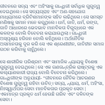
ଜୀବନରେ ସତ୍ୟ ଏବଂ ଅହିଂସାକୁ ଗାନ୍ଧିଜୀ ସର୍ବାଧିକ ଗୁରୁତ୍ୱ
ଦେଇଥିଲେ। ସେ ସତ୍ୟଗ୍ରାହ ଏବଂ ଅଣ-ସହଯୋଗ
ମାଧ୍ୟମରେ ବ୍ରିଟିଶମାନଙ୍କ ସହିତ ଲଢିଥିଲେ। ସେ ସମସ୍ତ
ମଣିଷକୁ ସମାନ ମନେ କରୁଥିଲେ। ଧର୍ମ, ଜାତି, ଧର୍ମ, ରଙ୍ଗ,
ଜାତି ଆଧାରରେ ଭେଦଭାବ ମାନବିକତା ବିରୁଦ୍ଧରେ ଏକ
କଳଙ୍କ ବୋଲି ବିବେଚନା କରାଯାଉଥିଲା। ଗାନ୍ଧିଜୀ
ଅସ୍ପୃଶ୍ୟ ହରିଜନ ବୋଲି କହିଥିଲେ। ଅର୍ଥନୈତିକ
ଅସମାନତାକୁ ଦୂର କରି ସେ ଏକ ଶ୍ରେଣୀହୀନ, ଜାତିହୀନ ସମାଜ
ଗଠନ କରିବାକୁ ଚାହୁଁଥିଲେ।
ସେ ଶାରୀରିକ ପରିଶ୍ରମ ଏବଂ ସାମାଜିକ ନ୍ୟାୟକୁ ବିଶେଷ
ଗୁରୁତ୍ୱ ଦେଇଥିଲେ | ସେ ଏକ ଗଣତାନ୍ତ୍ରିକ ରାଷ୍ଟ୍ରକୁ ଏକ
କଲ୍ୟାଣକାରୀ ରାଜ୍ୟ ବୋଲି ବିବେଚନା କରିଥିଲେ।
ଗାନ୍ଧିଜୀଙ୍କ ଅନୁଯାୟୀ- “ଜୀବନରେ ନୈତିକ ଆଚରଣର
ବିଶେଷ ଗୁରୁତ୍ୱ ରହିବା ଉଚିତ୍। ସତ୍ୟ, ନ୍ୟାୟ, ଧର୍ମ, ଅହିଂସା,
ନିଃସ୍ୱାର୍ଥପର ସେବା ମାନବିକତାର ପ୍ରକୃତ ସେବା |
ଏକମାତ୍ର ପ୍ରକୃତ ଧର୍ମ ହେଉଛି ଗରିବ ଏବଂ ଦଳିତଙ୍କ
ସେବା।