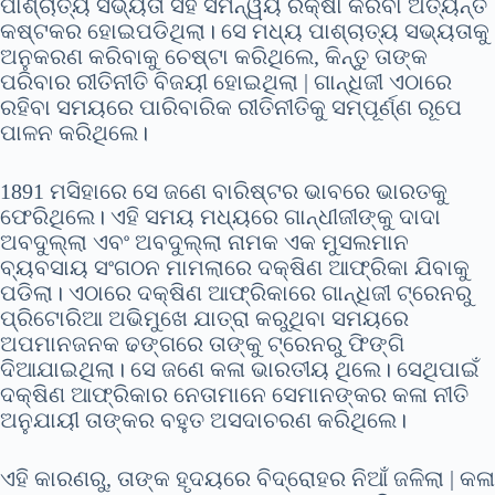
ପାଶ୍ଚାତ୍ୟ ସଭ୍ୟତା ସହ ସମନ୍ୱୟ ରକ୍ଷା କରିବା ଅତ୍ୟନ୍ତ
କଷ୍ଟକର ହୋଇପଡିଥିଲା। ସେ ମଧ୍ୟ ପାଶ୍ଚାତ୍ୟ ସଭ୍ୟତାକୁ
ଅନୁକରଣ କରିବାକୁ ଚେଷ୍ଟା କରିଥିଲେ, କିନ୍ତୁ ତାଙ୍କ
ପରିବାର ରୀତିନୀତି ବିଜୟୀ ହୋଇଥିଲା | ଗାନ୍ଧିଜୀ ଏଠାରେ
ରହିବା ସମୟରେ ପାରିବାରିକ ରୀତିନୀତିକୁ ସମ୍ପୂର୍ଣ୍ଣ ରୂପେ
ପାଳନ କରିଥିଲେ।
1891 ମସିହାରେ ସେ ଜଣେ ବାରିଷ୍ଟର ଭାବରେ ଭାରତକୁ
ଫେରିଥିଲେ। ଏହି ସମୟ ମଧ୍ୟରେ ଗାନ୍ଧୀଜୀଙ୍କୁ ଦାଦା
ଅବଦୁଲ୍ଲା ଏବଂ ଅବଦୁଲ୍ଲା ନାମକ ଏକ ମୁସଲମାନ
ବ୍ୟବସାୟ ସଂଗଠନ ମାମଲାରେ ଦକ୍ଷିଣ ଆଫ୍ରିକା ଯିବାକୁ
ପଡିଲା। ଏଠାରେ ଦକ୍ଷିଣ ଆଫ୍ରିକାରେ ଗାନ୍ଧିଜୀ ଟ୍ରେନରୁ
ପ୍ରିଟୋରିଆ ଅଭିମୁଖେ ଯାତ୍ରା କରୁଥିବା ସମୟରେ
ଅପମାନଜନକ ଢଙ୍ଗରେ ତାଙ୍କୁ ଟ୍ରେନରୁ ଫିଙ୍ଗି
ଦିଆଯାଇଥିଲା। ସେ ଜଣେ କଳା ଭାରତୀୟ ଥିଲେ। ସେଥିପାଇଁ
ଦକ୍ଷିଣ ଆଫ୍ରିକାର ନେତାମାନେ ସେମାନଙ୍କର କଳା ନୀତି
ଅନୁଯାୟୀ ତାଙ୍କର ବହୁତ ଅସଦାଚରଣ କରିଥିଲେ।
ଏହି କାରଣରୁ, ତାଙ୍କ ହୃଦୟରେ ବିଦ୍ରୋହର ନିଆଁ ଜଳିଲା | କଳା