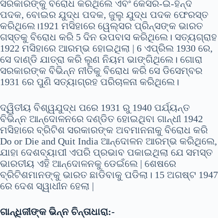
ସରକାରଙ୍କୁ ବିରୋଧ କରିଥିଲେ ଏବଂ କେସର-ଇ-ହିନ୍ଦ
ପଦକ, ବୋଇର ଯୁଦ୍ଧ ପଦକ, ଜୁଲୁ ଯୁଦ୍ଧ ପଦକ ଫେରସ୍ତ
କରିଥିଲେ।1921 ମସିହାରେ ୱେଲ୍ସର ପ୍ରିନ୍ସଙ୍କ ଭାରତ
ଗସ୍ତକୁ ବିରୋଧ କରି 5 ଦିନ ଉପବାସ କରିଥିଲେ। ସତ୍ୟଗ୍ରାହ
1922 ମସିହାରେ ଆରମ୍ଭ ହୋଇଥିଲା | 6 ଏପ୍ରିଲ 1930 ରେ,
ସେ ଦାଣ୍ଡି ଯାତ୍ରା କରି ଲୁଣ ନିୟମ ଭାଙ୍ଗିଥିଲେ। ଗୋରା
ସରକାରଙ୍କ ବିଭିନ୍ନ ନୀତିକୁ ବିରୋଧ କରି ସେ ଡିସେମ୍ବର
1931 ରେ ପୁଣି ସତ୍ୟାଗ୍ରହ ପରିଚାଳନା କରିଥିଲେ।
ଦ୍ୱିତୀୟ ବିଶ୍ୱଯୁଦ୍ଧ ପରେ 1931 ରୁ 1940 ପର୍ଯ୍ୟନ୍ତ
ବିଭିନ୍ନ ଆନ୍ଦୋଳନରେ ଦଣ୍ଡିତ ହୋଇଥିବା ଗାନ୍ଧୀ 1942
ମସିହାରେ ବ୍ରିଟିଶ ସରକାରଙ୍କ ଅବମାନନାକୁ ବିରୋଧ କରି
Do or Die and Quit India ଆନ୍ଦୋଳନ ଆରମ୍ଭ କରିଥିଲେ,
ଯାହା ଦେଶବ୍ୟାପୀ ଏପରି ପ୍ରଭାବ ପକାଇଥିଲା ଯେ ସମସ୍ତ
ଭାରତୀୟ ଏହି ଆନ୍ଦୋଳନକୁ ଡେଇଁଲେ | ଶେଷରେ
ବ୍ରିଟିଶମାନଙ୍କୁ ଭାରତ ଛାଡିବାକୁ ପଡିଲା। 15 ଅଗଷ୍ଟ 1947
ରେ ଦେଶ ସ୍ୱାଧୀନ ହେଲା |
ଗାନ୍ଧିଜୀଙ୍କ ଭିନ୍ନ ଚିନ୍ତାଧାରା:-