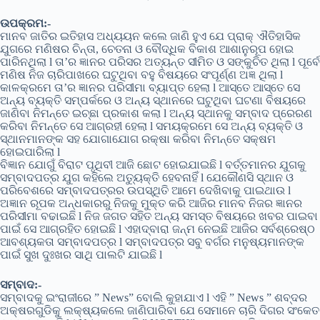
ଉପକ୍ରମ:-
ମାନବ ଜାତିର ଇତିହାସ ଅଧ୍ୟୟନ କଲେ ଜାଣି ହୁଏ ଯେ ପ୍ରାକ୍ ଐତିହାସିକ
ଯୁଗରେ ମଣିଷର ଚିନ୍ତା, ଚେତନା ଓ ବୌଦ୍ଧିକ ବିକାଶ ଆଶାନୁରୂପ ହୋଇ
ପାରିନଥିଲା l ତା’ର ଜ୍ଞାନର ପରିସର ଅତ୍ୟନ୍ତ ସୀମିତ ଓ ସଙ୍କୁଚିତ ଥିଲା l ପୂର୍ବେ
ମଣିଷ ନିଜ ଚାରିପାଖରେ ଘଟୁଥିବା ବହୁ ବିଷୟରେ ସଂପୂର୍ଣ୍ଣ ଅଜ୍ଞ ଥିଲା l
କାଳକ୍ରମେ ତା’ର ଜ୍ଞାନର ପରିସୀମା ବ୍ୟାପ୍ତ ହେଲା l ଆସ୍ତେ ଆସ୍ତେ ସେ
ଅନ୍ୟ ବ୍ୟକ୍ତି ସମ୍ପର୍କରେ ଓ ଅନ୍ୟ ସ୍ଥାନରେ ଘଟୁଥିବା ଘଟଣା ବିଷୟରେ
ଜାଣିବା ନିମନ୍ତେ ଇଚ୍ଛା ପ୍ରକାଶ କଲା l ଅନ୍ୟ ସ୍ଥାନକୁ ସମ୍ବାଦ ପ୍ରେରଣ
କରିବା ନିମନ୍ତେ ସେ ଆଗ୍ରହୀ ହେଲା l ସମୟକ୍ରମେ ସେ ଅନ୍ୟ ବ୍ୟକ୍ତି ଓ
ସ୍ଥାନମାନଙ୍କ ସହ ଯୋଗାଯୋଗ ରକ୍ଷା କରିବା ନିମନ୍ତେ ସକ୍ଷମ
ହୋଇପାରିଲା l
ବିଜ୍ଞାନ ଯୋଗୁଁ ବିରାଟ ପୃଥିବୀ ଆଜି ଛୋଟ ହୋଇଯାଇଛି l ବର୍ତ୍ତମାନର ଯୁଗକୁ
ସମ୍ବାଦପତ୍ର ଯୁଗ କହିଲେ ଅତ୍ୟୁକ୍ତି ହେବନାହିଁ l ଯେକୌଣସି ସ୍ଥାନ ଓ
ପରିବେଶରେ ସମ୍ବାଦପତ୍ରର ଉପସ୍ଥିତି ଆମେ ଦେଖିବାକୁ ପାଇଥାଉ l
ଅଜ୍ଞାନ ରୂପକ ଅନ୍ଧକାରରୁ ନିଜକୁ ମୁକ୍ତ କରି ଆଜିର ମାନବ ନିଜର ଜ୍ଞାନର
ପରିସୀମା ବଢାଇଛି l ନିଜ ଜଗତ ସହିତ ଅନ୍ୟ ସମସ୍ତ ବିଷୟରେ ଖବର ପାଇବା
ପାଇଁ ସେ ଆଗ୍ରହିତ ହୋଇଛି l ଏହାଦ୍ବାରା ଜନ୍ମ ନେଇଛି ଆଜିର ସର୍ବଶ୍ରେଷ୍ଠ
ଆବଶ୍ୟକତା ସମ୍ବାଦପତ୍ର l ସମ୍ବାଦପତ୍ର ସବୁ ବର୍ଗର ମନୁଷ୍ୟମାନଙ୍କ
ପାଇଁ ସୁଖ ଦୁଃଖର ସାଥି ପାଲଟି ଯାଇଛି l
ସମ୍ବାଦ:-
ସମ୍ବାଦକୁ ଇଂରାଜୀରେ ” News” ବୋଲି କୁହାଯାଏ l ଏହି ” News ” ଶବ୍ଦର
ଅକ୍ଷରଗୁଡିକୁ ଲକ୍ଷ୍ୟକଲେ ଜାଣିପାରିବା ଯେ ସେମାନେ ଚାରି ଦିଗର ସଂକେତ