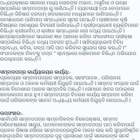
ଅନ୍ୟପକ୍ଷରେ ସରକାର ମଧ୍ୟ ଲୋକଙ୍କ ଅଭାବ, ଅସୁବିଧା ଓ ଇଚ୍ଛା
ସମ୍ପର୍କରେ ସମ୍ବାଦପତ୍ର ରୁ ଜାଣିଥାନ୍ତି l ବ୍ୟବସାୟୀ ତଥା ନେତାମାନେ
ବିଭିନ୍ନ ଜିନିଷର ଦରଦାମ୍ ଖବରକାଗଜ ମାଧ୍ୟମରେ ଜାଣିପାରନ୍ତି l
ଜନସାଧାରଣ ପାଣିପାଗ ସମ୍ବନ୍ଧରେ ସୂଚନା ପାଆନ୍ତି l ଚାଷୀମାନେ କୃଷି
ବିଷୟରେ ଆବଶ୍ୟକ ବିବରଣୀ ଜାଣିପାରନ୍ତି l କ୍ରୀଡ଼ାପ୍ରେମୀ ବ୍ୟକ୍ତିମାନେ
ବିଭିନ୍ନ କ୍ରୀଡାବିତ୍ ଓ କ୍ରୀଡା ସମ୍ବନ୍ଧରେ ନାନା ତଥ୍ୟ ପାଇଥାନ୍ତି l
ଛାତ୍ରଛାତ୍ରୀମାନେ ସାଧାରଣ ଜ୍ଞାନ ଆହରଣ କରିବା ସଂଗେସଂଗେ ପରୀକ୍ଷା
ସମ୍ପର୍କରେ ବିଭିନ୍ନ ତଥ୍ୟ ଅବଗତ ହୁଅନ୍ତି l ସାହିତ୍ୟପ୍ରେମୀ ବିବିଧ
ପ୍ରବନ୍ଧ, କବିତା, ଗଳ୍ପ ଆଦି ପାଠ କରିବାର ସୁଯୋଗ ଲାଭ କରନ୍ତି l”
ସଂପାଦକଙ୍କ ନିକଟକୁ ପତ୍ର ” ସ୍ତମ୍ଭରେ ଲୋକମାନେ ବିଭିନ୍ନ ଅଭିଯୋଗ
ଉପସ୍ଥାପନ କରନ୍ତି l
ସମ୍ବାଦପତ୍ର କାର୍ଯ୍ୟାଳୟର କାର୍ଯ୍ୟ:-
ପ୍ରତ୍ୟେକ ସମ୍ବାଦପତ୍ରର ସମ୍ପାଦକ, ସହସଂପାଦକ , ପରିଚାଳନା
ସମ୍ପାଦକ ଓ ଅନେକ କର୍ମଚାରୀ ନିଯୁକ୍ତି ପାଇଥାନ୍ତି l ସମ୍ବାଦ ସଂଗ୍ରହ ପାଇଁ
ଦେଶ ବିଦେଶରେ ଅନେକ ସାମ୍ବାଦିକ ଅଛନ୍ତି l ସେମାନେ ଖବର ପଠାଇଲେ
ଖବରକାଗଜ ଛପା ହୁଏ l ସମ୍ବାଦପତ୍ର ବିତରଣ କାର୍ଯ୍ୟ ସମ୍ପାଦନ କରିବା
ପାଇଁ ପରିଚାଳକଙ୍କ ସମେତ ଅନ୍ୟାନ୍ୟ କର୍ମଚାରୀ ନିଯୁକ୍ତି ହୋଇଥାନ୍ତି l
ଉପସଂହାର:-
ସର୍ବୋପରି ସମ୍ବାଦପତ୍ର ସାମ୍ବାଦିକଙ୍କ ନିରପେକ୍ଷତା, ସମ୍ବାଦ
ପରିବେଷଣରେ ସାଧୁତା, ପାଠକମାନଙ୍କର ସମ୍ବାଦପତ୍ର ପାଠ କରିବାପାଇଁ
ପ୍ରବଳ ଜିଜ୍ଞାସା ରହିଲେ ସମ୍ବାଦପତ୍ରଗୁଡିକ ଆଦର ଲାଭ କରି ସୁପ୍ରତିଷ୍ଠିତ
ହୋଇପାରିବ ସମ୍ବାଦପତ୍ରର ଦୃଢ଼ ପ୍ରସାରଣ ପାଇଁ ସରକାରଙ୍କ ସତର୍କ