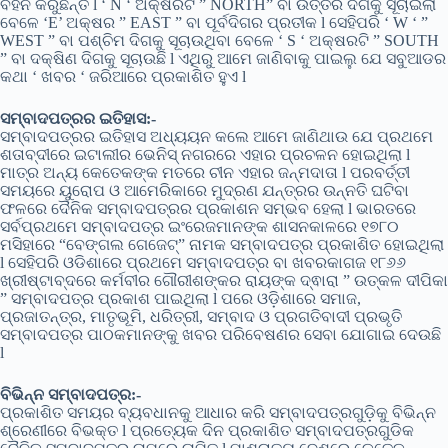
ବହନ କରୁଛନ୍ତି l ‘ N ‘ ଅକ୍ଷରଟି ” NORTH” ବା ଉତ୍ତର ଦିଗକୁ ସୂଚାଇଲା
ବେଳେ ‘E’ ଅକ୍ଷର ” EAST ” ବା ପୂର୍ବଦିଗର ପ୍ରତୀକ l ସେହିପରି ‘ W ‘ ”
WEST ” ବା ପଶ୍ଚିମ ଦିଗକୁ ସୂଚାଉଥିବା ବେଳେ ‘ S ‘ ଅକ୍ଷରଟି ” SOUTH
” ବା ଦକ୍ଷିଣ ଦିଗକୁ ସୂଚାଉଛି l ଏଥିରୁ ଆମେ ଜାଣିବାକୁ ପାଇଲୁ ଯେ ସବୁଆଡର
କଥା ‘ ଖବର ‘ ଜରିଆରେ ପ୍ରକାଶିତ ହୁଏ l
ସମ୍ବାଦପତ୍ରର ଇତିହାସ:-
ସମ୍ବାଦପତ୍ରର ଇତିହାସ ଅଧ୍ୟୟନ କଲେ ଆମେ ଜାଣିଥାଉ ଯେ ପ୍ରଥମେ
ଶତାବ୍ଦୀରେ ଇଟାଲୀର ଭେନିସ୍ ନଗରରେ ଏହାର ପ୍ରଚଳନ ହୋଇଥିଲା l
ମାତ୍ର ଅନ୍ୟ କେତେକଙ୍କ ମତରେ ଚୀନ ଏହାର ଜନ୍ମଦାତା l ପରବର୍ତ୍ତୀ
ସମୟରେ ୟୁରୋପ ଓ ଆମେରିକାରେ ମୁଦ୍ରଣ ଯନ୍ତ୍ରର ଉନ୍ନତି ଘଟିବା
ଫଳରେ ଦୈନିକ ସମ୍ବାଦପତ୍ରର ପ୍ରକାଶନ ସମ୍ଭବ ହେଲା l ଭାରତରେ
ସର୍ବପ୍ରଥମେ ସମ୍ବାଦପତ୍ର ଇଂରେଜମାନଙ୍କ ଶାସନକାଳରେ ୧୭୮୦
ମସିହାରେ “ବେଙ୍ଗଲ ଗେଜେଟ୍” ନାମକ ସମ୍ବାଦପତ୍ର ପ୍ରକାଶିତ ହୋଇଥିଲା
l ସେହିପରି ଓଡିଶାରେ ପ୍ରଥମେ ସମ୍ବାଦପତ୍ର ବା ଖବରକାଗଜ ୧୮୬୬
ଖ୍ରୀଷ୍ଟାବ୍ଦରେ କର୍ମବୀର ଗୌରୀଶଙ୍କର ରାୟଙ୍କ ଦ୍ଵାରା ” ଉତ୍କଳ ଦୀପିକା
” ସମ୍ବାଦପତ୍ର ପ୍ରକାଶ ପାଇଥିଲା l ପରେ ଓଡ଼ିଶାରେ ସମାଜ,
ପ୍ରଜାତନ୍ତ୍ର, ମାତୃଭୂମି, ଧରିତ୍ରୀ, ସମ୍ବାଦ ଓ ପ୍ରଗତିବାଦୀ ପ୍ରଭୃତି
ସମ୍ବାଦପତ୍ର ପାଠକମାନଙ୍କୁ ଖବର ପରିବେଷଣର ସେବା ଯୋଗାଇ ଦେଉଛି
l
ବିଭିନ୍ନ ସମ୍ବାଦପତ୍ର:-
ପ୍ରକାଶିତ ସମୟର ବ୍ୟବଧାନକୁ ଆଧାର କରି ସମ୍ବାଦପତ୍ରଗୁଡ଼ିକୁ ବିଭିନ୍ନ
ଶ୍ରେଣୀରେ ବିଭକ୍ତ l ପ୍ରତ୍ୟେକ ଦିନ ପ୍ରକାଶିତ ସମ୍ବାଦପତ୍ରଗୁଡିକ