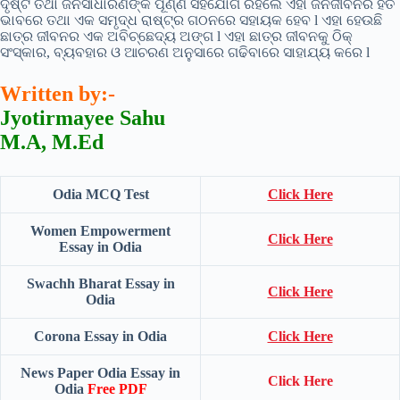
ଦୃଷ୍ଟି ତଥା ଜନସାଧାରଣଙ୍କ ପୂର୍ଣ୍ଣ ସହଯୋଗ ରହିଲେ ଏହା ଜନଜୀବନର ହିତ
ଭାବରେ ତଥା ଏକ ସମୃଦ୍ଧ ରାଷ୍ଟ୍ର ଗଠନରେ ସହାୟକ ହେବ l ଏହା ହେଉଛି
ଛାତ୍ର ଜୀବନର ଏକ ଅବିଚ୍ଛେଦ୍ୟ ଅଙ୍ଗ l ଏହା ଛାତ୍ର ଜୀବନକୁ ଠିକ୍
ସଂସ୍କାର, ବ୍ୟବହାର ଓ ଆଚରଣ ଅନୁସାରେ ଗଢିବାରେ ସାହାଯ୍ୟ କରେ l
Written by:-
Jyotirmayee Sahu
M.A, M.Ed
Odia MCQ Test
Click Here
Women Empowerment
Click Here
Essay in Odia
Swachh Bharat Essay in
Click Here
Odia
Corona Essay in Odia
Click Here
News Paper Odia Essay in
Click Here
Odia
Free PDF