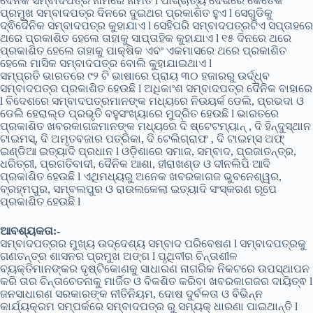
ଦୈନିକ ସମ୍ବାଦପତ୍ର ନାମରେ ନାମିତ l ପାଶ୍ଚାତ୍ୟ ଦେଶରେ କେତେକ
ପ୍ରମୁଖ ସମ୍ବାଦପତ୍ର ଦିନରେ ଦୁଇଥର ପ୍ରକାଶିତ ହୁଏ l ସେଗୁଡିକୁ
ଦ୍ଵିଦୈନିକ ସମ୍ବାଦପତ୍ର କୁହାଯାଏ l ସେହିପରି ସମ୍ବାଦପତ୍ରଟିଏ ସପ୍ତାହରେ
ଥରେ ପ୍ରକାଶିତ ହେଲେ ତାହାକୁ ସାପ୍ତାହିକ କୁହାଯାଏ l ୧୫ ଦିନରେ ଥରେ
ପ୍ରକାଶିତ ହେଲେ ତାହାକୁ ପାକ୍ଷିକ ଏବଂ ଏକମାସରେ ଥରେ ପ୍ରକାଶିତ
ହେଲେ ମାସିକ ସମ୍ବାଦପତ୍ର ବୋଲି କୁହାଯାଇଥାଏ l
ସମ୍ପ୍ରତି ଭାରତରେ ୯୨ ଟି ଭାଷାରେ ପ୍ରାୟ ୩୦ ହଜାରରୁ ଉର୍ଦ୍ଧ୍ବ
ସମ୍ବାଦପତ୍ର ପ୍ରକାଶିତ ହେଉଛି l ଅଧିକାଂଶ ସମ୍ବାଦପତ୍ର ଦୈନିକ ବାହାରେ
l ବିଦେଶରେ ସମ୍ବାଦପତ୍ରମାନଙ୍କ ମଧ୍ୟରେ ନିଉୟର୍କ ଡେଲି, ପ୍ରଭଦା ଓ
ଡେଲି ହେରାଲ୍ଡ ପ୍ରଭୃତି ବହୁସଂଖ୍ୟାରେ ମୁଦ୍ରିତ ହେଉଛି l ଭାରତରେ
ପ୍ରକାଶିତ ଖବରକାଗଜମାନଙ୍କ ମଧ୍ୟରେ ଦି ଷ୍ଟେଟମ୍ୟାନ୍ , ଦି ହିନ୍ଦୁସ୍ଥାନ
ଟାଇମସ୍, ଦି ଅମୃତବଜାର ପତ୍ରିକା, ଦି ଟେଲିଗ୍ରାଫ , ଦି ଟାଇମ୍ସ ଅଫ୍
ଇଣ୍ଡିଆ ଇତ୍ୟାଦି ପ୍ରଧାନ l ଓଡ଼ିଶାରେ ସମାଜ, ସମ୍ବାଦ, ପ୍ରଜାତନ୍ତ୍ର,
ଧରିତ୍ରୀ, ପ୍ରଗତିବାଦୀ, ଦୈନିକ ଆଶା, ହୀରାଖଣ୍ଡ ଓ ଦୀନଲିପି ଆଦି
ପ୍ରକାଶିତ ହେଉଛି l ଏଥିମଧ୍ୟରୁ ଅନେକ ଖବରକାଗଜ ଭୁବନେଶ୍ୱର,
ବ୍ରହ୍ମପୁର, ସମ୍ବଲପୁର ଓ ରାଉଲକେଲା ଇତ୍ୟାଦି ସଂସ୍କରଣ ରୂପେ
ପ୍ରକାଶିତ ହେଉଛି l
ଆବଶ୍ୟକତା:-
ସମ୍ବାଦପତ୍ରର ମୁଖ୍ୟ ଉଦ୍ଦେଶ୍ୟ ସମ୍ବାଦ ପରିବେଷଣ l ସମ୍ବାଦପତ୍ରକୁ
ଗଣତନ୍ତ୍ର ଶାସନର ପ୍ରମୁଖ ଅଙ୍ଗ l ପୃଥିବୀର ଚିନ୍ତାଶୀଳ
ବ୍ୟକ୍ତିମାନଙ୍କର ଦୃଷ୍ଟିକୋଣକୁ ସାଧାରଣ ନାଗରିକ ନିକଟରେ ଉପସ୍ଥାପନ
କରି ତାର ଚିନ୍ତାଚେତନାକୁ ମାର୍ଜିତ ଓ ବିକଶିତ କରିବା ଖବରକାଗଜର ଦାୟିତ୍ଵ l
ଜନସାଧାରଣ ସରକାରଙ୍କ ନୀତିନିୟମ, ଦୋଷ ଦୁର୍ବଳତା ଓ ବିଭିନ୍ନ
କାର୍ଯ୍ୟକ୍ରମ ସମ୍ପର୍କରେ ସମ୍ବାଦପତ୍ର ରୁ ସମ୍ୟକ୍ ଧାରଣା ପାଇଥାନ୍ତି l