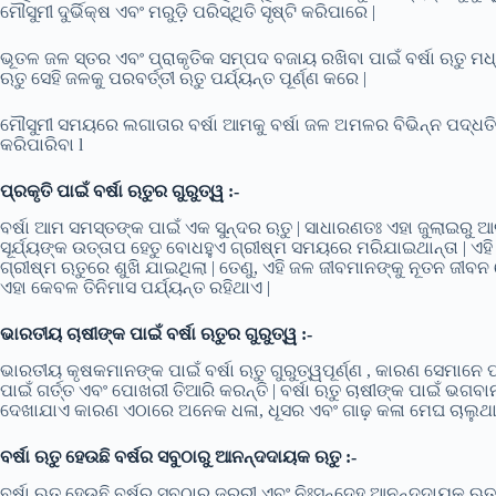
ମୌସୁମୀ ଦୁର୍ଭିକ୍ଷ ଏବଂ ମରୁଡ଼ି ପରିସ୍ଥିତି ସୃଷ୍ଟି କରିପାରେ |
ଭୂତଳ ଜଳ ସ୍ତର ଏବଂ ପ୍ରାକୃତିକ ସମ୍ପଦ ବଜାୟ ରଖିବା ପାଇଁ ବର୍ଷା ଋତୁ ମଧ୍
ଋତୁ ସେହି ଜଳକୁ ପରବର୍ତ୍ତୀ ଋତୁ ପର୍ଯ୍ୟନ୍ତ ପୂର୍ଣ୍ଣ କରେ |
ମୌସୁମୀ ସମୟରେ ଲଗାତାର ବର୍ଷା ଆମକୁ ବର୍ଷା ଜଳ ଅମଳର ବିଭିନ୍ନ ପଦ୍ଧତି
କରିପାରିବା l
ପ୍ରକୃତି ପାଇଁ ବର୍ଷା ଋତୁର ଗୁରୁତ୍ୱ :-
ବର୍ଷା ଆମ ସମସ୍ତଙ୍କ ପାଇଁ ଏକ ସୁନ୍ଦର ଋତୁ | ସାଧାରଣତଃ ଏହା ଜୁଲାଇରୁ
ସୂର୍ଯ୍ୟଙ୍କ ଉତ୍ତାପ ହେତୁ ବୋଧହୁଏ ଗ୍ରୀଷ୍ମ ସମୟରେ ମରିଯାଇଥାନ୍ତା | ଏହ
ଗ୍ରୀଷ୍ମ ଋତୁରେ ଶୁଖି ଯାଇଥିଲା | ତେଣୁ, ଏହି ଜଳ ଜୀବମାନଙ୍କୁ ନୂତନ ଜୀ
ଏହା କେବଳ ତିନିମାସ ପର୍ଯ୍ୟନ୍ତ ରହିଥାଏ |
ଭାରତୀୟ ଚାଷୀଙ୍କ ପାଇଁ ବର୍ଷା ଋତୁର ଗୁରୁତ୍ୱ :-
ଭାରତୀୟ କୃଷକମାନଙ୍କ ପାଇଁ ବର୍ଷା ଋତୁ ଗୁରୁତ୍ୱପୂର୍ଣ୍ଣ , କାରଣ ସେମା
ପାଇଁ ଗର୍ତ୍ତ ଏବଂ ପୋଖରୀ ତିଆରି କରନ୍ତି | ବର୍ଷା ଋତୁ ଚାଷୀଙ୍କ ପାଇଁ ଭଗବାନ
ଦେଖାଯାଏ କାରଣ ଏଠାରେ ଅନେକ ଧଳା, ଧୂସର ଏବଂ ଗାଢ଼ କଳା ମେଘ ଚାଲୁଥାଏ |
ବର୍ଷା ଋତୁ ହେଉଛି ବର୍ଷର ସବୁଠାରୁ ଆନନ୍ଦଦାୟକ ଋତୁ :-
ବର୍ଷା ଋତୁ ହେଉଛି ବର୍ଷର ସବୁଠାରୁ ଜରୁରୀ ଏବଂ ନିଃସନ୍ଦେହ ଆନନ୍ଦଦାୟକ ଋତୁ