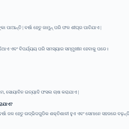
ାଆନ୍ତି | ବର୍ଷା ହେତୁ ଜାମୁନ୍ ପରି ଫଳ ଶୀଘ୍ର ପାଚିଯାଏ |
ିଥାଏ ଏବଂ ବିପର୍ଯ୍ୟୟ ପରି ସମସ୍ୟାର ସମ୍ମୁଖୀନ ହେବାକୁ ପଡେ।
ାଦାମ, ସୋୟାବିନ ଇତ୍ୟାଦି ଫସଲ ଚାଷ କରାଯାଏ |
କରାଯାଏ?
ର୍ଷା ଜଳ ହେତୁ ଉଦ୍ଭିଦଗୁଡିକ ଶକ୍ତିଶାଳୀ ହୁଏ ଏବଂ ସେମାନେ ସହଜରେ ବଢ଼ନ୍ତି