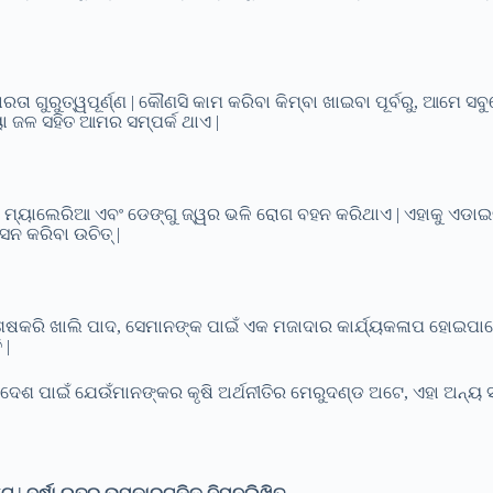
ତା ଗୁରୁତ୍ୱପୂର୍ଣ୍ଣ | କୌଣସି କାମ କରିବା କିମ୍ବା ଖାଇବା ପୂର୍ବରୁ, ଆମେ 
ୟା ଜଳ ସହିତ ଆମର ସମ୍ପର୍କ ଥାଏ |
୍ୟାଲେରିଆ ଏବଂ ଡେଙ୍ଗୁ ଜ୍ୱର ଭଳି ରୋଗ ବହନ କରିଥାଏ | ଏହାକୁ ଏଡାଇବା
ନ କରିବା ଉଚିତ୍ |
ିଶେଷକରି ଖାଲି ପାଦ, ସେମାନଙ୍କ ପାଇଁ ଏକ ମଜାଦାର କାର୍ଯ୍ୟକଳାପ ହୋଇପାରେ
 |
ଦେଶ ପାଇଁ ଯେଉଁମାନଙ୍କର କୃଷି ଅର୍ଥନୀତିର ମେରୁଦଣ୍ଡ ଅଟେ, ଏହା ଅନ୍ୟ ସା