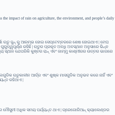
s the impact of rain on agriculture, the environment, and people’s daily
ରେ ବର୍ଷା ଋତୁ ଜୁନ୍ ରୁ ଆରମ୍ଭ ହୋଇ ସେପ୍ଟେମ୍ବରରେ ଶେଷ ହୋଇଥାଏ | ମେଘ
ୁରୁତ୍ୱପୂର୍ଣ୍ଣ ରହିଛି | ଋତୁର ପ୍ରକୃତ ଅବଧି ଅବସ୍ଥାନ ଅନୁସାରେ ଭିନ୍ନ
୍ୟ ସ୍ଥାନ ଯେପରିକି କୁଞ୍ଚର ରାନ୍ ଏବଂ ଜାମ୍ମୁ କାଶ୍ମୀରର ଉତ୍ତର ଭାଗରେ
ଗଲଗୁଡିକ ଋତୁକାଳୀନ ଆର୍ଦ୍ର ଏବଂ ଶୁଷ୍କ ମାସଗୁଡିକ ଅନୁଭବ କରେ ନାହିଁ ଏବଂ
୍ୟନ୍ତ ରହିଥାଏ |
ାନରେ ମୌସୁମୀ ଅଧିକ ସମୟ ପର୍ଯ୍ୟନ୍ତ ଥାଏ | ଗ୍ରେଗୋରିଆନ୍ କ୍ୟାଲେଣ୍ଡର