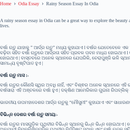
Home
Odia Essay
Rainy Season Essay In Odia
A rainy season essay in Odia can be a great way to explore the beauty a
lives.
ବର୍ଷା ଋତୁ ଯାହାକୁ ” ଆର୍ଦ୍ର ଋତୁ” ମଧ୍ୟ କୁହାଯାଏ l ବର୍ଷର ଯେତେବେଳେ ଏ
ବଢ଼ିବା ସହିତ ବର୍ଷା ଋତୁରେ ଆର୍ଦ୍ରତା ସହିତ ପ୍ରବଳ ପବନ ମଧ୍ଯ ହୋଇଥାଏ l 
ହୋଇଥାଏ | ବାସ୍ତବରେ ଅନେକ ସ୍ଥାନରେ ଯେପରିକି, ଚେରାପୁଞ୍ଜି ଭଳି ସ୍ଥାନଗ
ସାମାନ୍ୟ ବୃଷ୍ଟିପାତ ହୁଏ |
ବର୍ଷା ଋତୁ ମାସ :-
ବର୍ଷା ଋତୁର କୌଣସି ସ୍ଥିର ଅବଧି ନାହିଁ, ଏବଂ ବିଶ୍ଵର ଅନେକ ସ୍ଥାନରେ ଏହି
ବର୍ଷସାରା ଏହି ଅଞ୍ଚଳରେ ବର୍ଷା ହୁଏ | ଦକ୍ଷିଣ ଆମେରିକାର ଗୁଇନା ରିପବ୍ଲିକ୍ 
ଭାରତୀୟ ଉପମହାଦେଶର ଆର୍ଦ୍ର ଋତୁକୁ “ମୌସୁମୀ” କୁହାଯାଏ ଏବଂ ସାଧାରଣତଃ ଗ୍
ବିଭିନ୍ନ ଦେଶର ବର୍ଷା ଋତୁ ସମୟ:-
ବର୍ଷା ଋତୁର ମାସଗୁଡ଼ିକ ପୃଥିବୀର ବିଭିନ୍ନ ସ୍ଥାନରୁ ଭିନ୍ନ ଭିନ୍ନ ହୋଇଥ
ଅନୁଯାୟୀ ନିମ୍ନଲିଖିତଗୁଡ଼ିକ ପୃଥିବୀର ନିର୍ଦ୍ଦିଷ୍ଟ ସ୍ଥାନ ଏବଂ ବର୍ଷା ଋତୁକୁ ସୂ