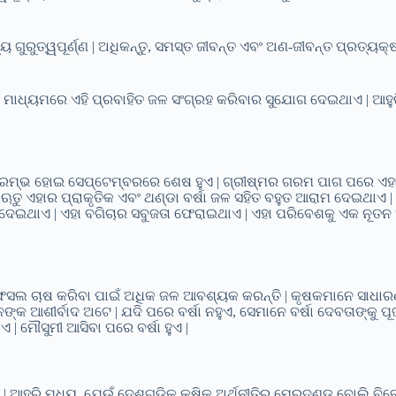
ୟ ଗୁରୁତ୍ୱପୂର୍ଣ୍ଣ | ଅଧିକନ୍ତୁ, ସମସ୍ତ ଜୀବନ୍ତ ଏବଂ ଅଣ-ଜୀବନ୍ତ ପ୍ରତ୍ୟକ
 ମାଧ୍ୟମରେ ଏହି ପ୍ରବାହିତ ଜଳ ସଂଗ୍ରହ କରିବାର ସୁଯୋଗ ଦେଇଥାଏ | ଆହୁର
 ଆରମ୍ଭ ହୋଇ ସେପ୍ଟେମ୍ବରରେ ଶେଷ ହୁଏ | ଗ୍ରୀଷ୍ମର ଗରମ ପାଗ ପରେ ଏହା 
ି ଋତୁ ଏହାର ପ୍ରାକୃତିକ ଏବଂ ଥଣ୍ଡା ବର୍ଷା ଜଳ ସହିତ ବହୁତ ଆରାମ ଦେଇଥାଏ
ବନ ଦେଇଥାଏ | ଏହା ବଗିଚାର ସବୁଜତା ଫେରାଇଥାଏ | ଏହା ପରିବେଶକୁ ଏକ ନୂତ
ନେ ଫସଲ ଚାଷ କରିବା ପାଇଁ ଅଧିକ ଜଳ ଆବଶ୍ୟକ କରନ୍ତି | କୃଷକମାନେ ସାଧା
ଙ୍କ ଆଶୀର୍ବାଦ ଅଟେ | ଯଦି ପରେ ବର୍ଷା ନହୁଏ, ସେମାନେ ବର୍ଷା ଦେବତାଙ୍କୁ ପୂଜ
 ମୌସୁମୀ ଆସିବା ପରେ ବର୍ଷା ହୁଏ |
 | ଆହୁରି ମଧ୍ୟ, ଯେଉଁ ଦେଶଗୁଡିକ କୃଷିକୁ ଅର୍ଥନୀତିର ମେରୁଦଣ୍ଡ ବୋଲି ବିବେ