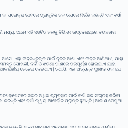
୍ଷ ବା ପରୋକ୍ଷ ଭାବରେ ପ୍ରାକୃତିକ ଜଳ ଉପରେ ନିର୍ଭର କରନ୍ତି ଏବଂ ବର୍ଷା
ି ମଧ୍ୟ, ଆମେ ଏହି ସଞ୍ଚିତ ଜଳକୁ ବିଭିନ୍ନ ଉଦ୍ଦେଶ୍ୟରେ ବ୍ୟବହାର
ଆସେ | ଏହା ଜୀବଜନ୍ତୁଙ୍କ ପାଇଁ ନୂତନ ଆଶା ଏବଂ ଜୀବନ ଆଣିଥାଏ, ଯାହା
 | ସମସ୍ତ ପୋଖରୀ, ନଦୀ ଓ ଝରଣା ପାଣିରେ ପରିପୂର୍ଣ୍ଣ ହୋଇଯାଏ ଯାହା
ନ ଆକର୍ଷଣୀୟ ଚେହେରା ଦେଇଥାଏ | ତଥାପି, ଏହା ଅତ୍ୟନ୍ତ ଦୁଃଖଦାୟକ ଯେ
ରଣତଃ କ୍ଷେତରେ ଜଳର ଅଧିକ ବ୍ୟବହାର ପାଇଁ ବର୍ଷା ଜଳ ସଂଗ୍ରହ କରିବା
ା କରନ୍ତି ଏବଂ ବର୍ଷା ଦ୍ୱାରା ଆଶୀର୍ବାଦ ପ୍ରାପ୍ତ ହୁଅନ୍ତି | ଆକାଶ ମେଘୁଆ
ଚନା କରନ୍ତି, ଅନ୍ୟ ସାମଗ୍ରୀ ଅପେକ୍ଷା ଏହା ଅଧିକ ଗୁରୁତ୍ୱପୂର୍ଣ୍ଣ |