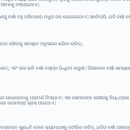
 ଜୀବନକୁ ବଞ୍ଚାଇଥାଏ |
 କାରଣରୁ ବର୍ଷା ବହୁ ପରିମାଣର ମଧୁର ଜଳ ଯୋଗାଇଥାଏ | ସର୍ବୋପରି, ଯଦି ବର୍ଷା
ରାପଦ ରହିବାକୁ ସମସ୍ତେ ଅନୁସରଣ କରିବା ଉଚିତ୍:-
୍, ଏବଂ ଛତା ଭଳି ବର୍ଷା ବସ୍ତ୍ର ପିନ୍ଧିବା ଜରୁରୀ | ପିଲାମାନେ ବର୍ଷା ସମୟରେ
ଣିରେ ଗାଧୋଇବାକୁ ପରାମର୍ଶ ଦିଆଯାଏ | ଏହା ସେମାନଙ୍କ ଶରୀରକୁ ନିୟନ୍ତ୍ର
 ତାପମାତ୍ରା ହ୍ରାସ ପାଇଥାଏ |
ବଜ୍ରପାତ ଶୁଣନ୍ତି ତେବେ କ୍ୟାମ୍ପସକୁ ଫେରିବା ଉଚିତ୍, ଯଦିଓ ବର୍ଷା ଆରମ୍