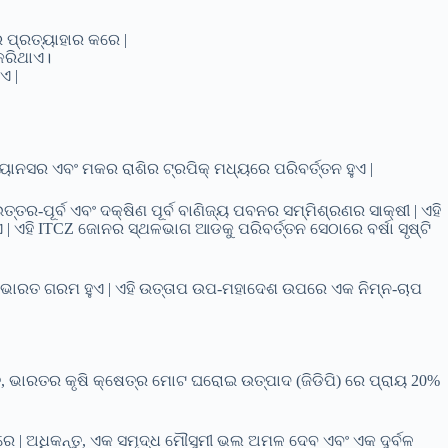
 ପ୍ରତ୍ୟାହାର କରେ |
କରିଥାଏ।
ଏ |
୍ କ୍ୟାନସର ଏବଂ ମକର ରାଶିର ଟ୍ରପିକ୍ ମଧ୍ୟରେ ପରିବର୍ତ୍ତନ ହୁଏ |
ର-ପୂର୍ବ ଏବଂ ଦକ୍ଷିଣ ପୂର୍ବ ବାଣିଜ୍ୟ ପବନର ସମ୍ମିଶ୍ରଣର ସାକ୍ଷୀ | ଏହି
 | ଏହି ITCZ ​​ଜୋନର ସ୍ଥଳଭାଗ ଆଡକୁ ପରିବର୍ତ୍ତନ ସେଠାରେ ବର୍ଷା ସୃଷ୍ଟି
ୟ ଭାରତ ଗରମ ହୁଏ | ଏହି ଉତ୍ତାପ ଉପ-ମହାଦେଶ ଉପରେ ଏକ ନିମ୍ନ-ଚାପ
ତୁ, ଭାରତର କୃଷି କ୍ଷେତ୍ର ମୋଟ ଘରୋଇ ଉତ୍ପାଦ (ଜିଡିପି) ରେ ପ୍ରାୟ 20%
କରେ | ଅଧିକନ୍ତୁ, ଏକ ସମୃଦ୍ଧ ମୌସୁମୀ ଭଲ ଅମଳ ଦେବ ଏବଂ ଏକ ଦୁର୍ବଳ