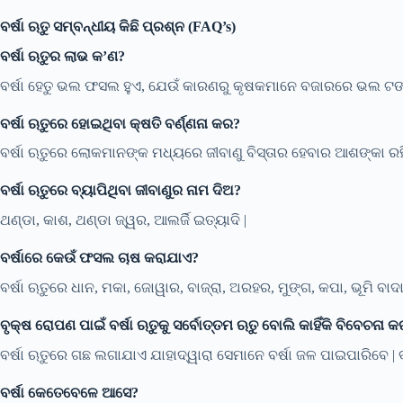
ବର୍ଷା ଋତୁ ସମ୍ବନ୍ଧୀୟ କିଛି ପ୍ରଶ୍ନ (FAQ’s)
ବର୍ଷା ଋତୁର ଲାଭ କ’ଣ?
ବର୍ଷା ହେତୁ ଭଲ ଫସଲ ହୁଏ, ଯେଉଁ କାରଣରୁ କୃଷକମାନେ ବଜାରରେ ଭଲ ଟଙ୍କା ପ
ବର୍ଷା ଋତୁରେ ହୋଇଥିବା କ୍ଷତି ବର୍ଣ୍ଣନା କର?
ବର୍ଷା ଋତୁରେ ଲୋକମାନଙ୍କ ମଧ୍ୟରେ ଜୀବାଣୁ ବିସ୍ତାର ହେବାର ଆଶଙ୍କା ରହ
ବର୍ଷା ଋତୁରେ ବ୍ୟାପିଥିବା ଜୀବାଣୁର ନାମ ଦିଅ?
ଥଣ୍ଡା, କାଶ, ଥଣ୍ଡା ଜ୍ୱର, ଆଲର୍ଜି ଇତ୍ୟାଦି |
ବର୍ଷାରେ କେଉଁ ଫସଲ ଚାଷ କରାଯାଏ?
ବର୍ଷା ଋତୁରେ ଧାନ, ମକା, ଜୋୱାର, ବାଜ୍ରା, ଅରହର, ମୁଙ୍ଗ, କପା, ଭୂମି ବ
ବୃକ୍ଷ ରୋପଣ ପାଇଁ ବର୍ଷା ଋତୁକୁ ସର୍ବୋତ୍ତମ ଋତୁ ବୋଲି କାହିଁକି ବିବେଚନା 
ବର୍ଷା ଋତୁରେ ଗଛ ଲଗାଯାଏ ଯାହାଦ୍ୱାରା ସେମାନେ ବର୍ଷା ଜଳ ପାଇପାରିବେ | ବ
ବର୍ଷା କେତେବେଳେ ଆସେ?