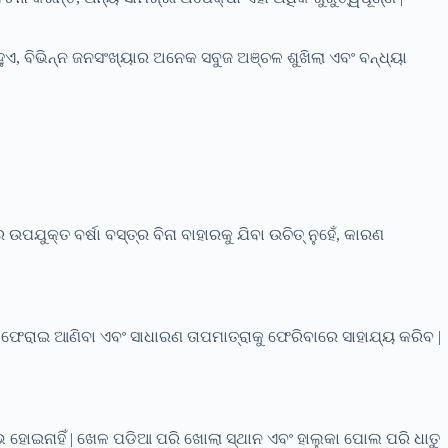
 ନହୁଏ, ବିଭିନ୍ନ ଜନସଂଖ୍ୟାର ଅନେକ ସବୁଜ ଅଞ୍ଚଳ ଶୁଖିଲା ଏବଂ ବନ୍ଧ୍ୟା
 ଉପଯୁକ୍ତ ବର୍ଷା ବସ୍ତ୍ର ବିନା ବାହାରକୁ ଯିବା ଉଚିତ୍ ନୁହେଁ, କାରଣ
ଣ ଫେରାଇ ଆଣିବା ଏବଂ ସାଧାରଣ ତାପମାତ୍ରାକୁ ଫେରିବାରେ ସାହାଯ୍ୟ କରିବ |
ଭ ହୋଇନାହିଁ | ଖେଳ ପଡିଆ ପରି ଖୋଲା ସ୍ଥାନ ଏବଂ ହାଲୁକା ପୋଲ ପରି ଧାତୁ