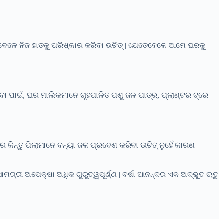
ସବୁବେଳେ ନିଜ ହାତକୁ ପରିଷ୍କାର କରିବା ଉଚିତ୍ | ଯେତେବେଳେ ଆମେ ଘରକୁ
 ପାଇଁ, ଘର ମାଲିକମାନେ ଗୃହପାଳିତ ପଶୁ ଜଳ ପାତ୍ର, ପ୍ଲାଣ୍ଟର ଟ୍ରେ
 କିନ୍ତୁ ପିଲାମାନେ ବନ୍ୟା ଜଳ ପ୍ରବେଶ କରିବା ଉଚିତ୍ ନୁହେଁ କାରଣ
ମଗ୍ରୀ ଅପେକ୍ଷା ଅଧିକ ଗୁରୁତ୍ୱପୂର୍ଣ୍ଣ | ବର୍ଷା ଆନନ୍ଦର ଏକ ଅଦ୍ଭୁତ ଋତୁ