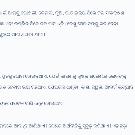
ିପାଇଁ ଆମକୁ ପୋଖରୀ, କେନାଲ, କୂଅ, ଗାତ ଇତ୍ୟାଦିରେ ଜଳ ସଂରକ୍ଷଣ
 ଗଛ ଏବଂ ଉଦ୍ଭିଦ ନିଜେ ଜଳ ପାଆନ୍ତି | ତେଣୁ ସେମାନଙ୍କୁ ଜଳ ଦେବା
ଋତୁରେ ପାଗ ଥଣ୍ଡା ଥାଏ l
୍ୟ ପୁନରୁଦ୍ଧାର ହୋଇନଥାଏ, ଯେଉଁ କାରଣରୁ କୃଷକ ଶ୍ରେଣୀର ଲୋକଙ୍କୁ
୍ତାର ହେବାର ଭୟ ରହିଥାଏ, ଯେପରିକି ଥଣ୍ଡା, କାଶ, ଜ୍ୱର, ଆଲର୍ଜି ଇତ୍ୟାଦି
ୁଖ୍ୟତଃ ପ୍ରବଳ ବର୍ଷା ହେତୁ ହୋଇଥାଏ।
ମନରେ ଆନନ୍ଦ ଆଣିଥାଏ l ଦେଶର ଅର୍ଥନୀତିକୁ ସୁଦୃଢ଼ କରିଥାଏ l ଏହାଛଡ଼ା