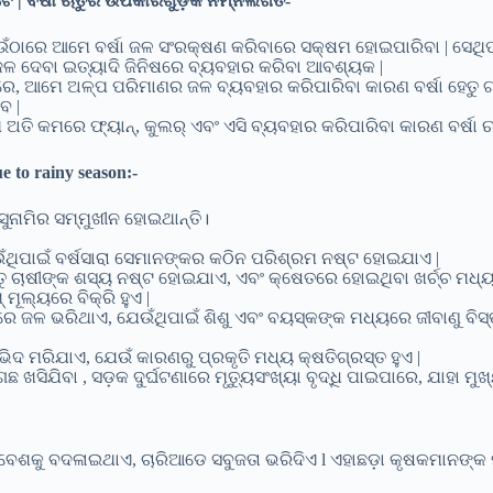
 ବର୍ଷା ଋତୁର ଉପକାରଗୁଡ଼ିକ ନିମ୍ନଲିଖିତ-
େଉଁଠାରେ ଆମେ ବର୍ଷା ଜଳ ସଂରକ୍ଷଣ କରିବାରେ ସକ୍ଷମ ହୋଇପାରିବା | ସେଥ
 ଦେବା ଇତ୍ୟାଦି ଜିନିଷରେ ବ୍ୟବହାର କରିବା ଆବଶ୍ୟକ |
ା ଋତୁରେ, ଆମେ ଅଳ୍ପ ପରିମାଣର ଜଳ ବ୍ୟବହାର କରିପାରିବା କାରଣ ବର୍ଷା ହେତୁ
େ |
ମେ ଅତି କମରେ ଫ୍ୟାନ୍, କୁଲର୍ ଏବଂ ଏସି ବ୍ୟବହାର କରିପାରିବା କାରଣ ବର୍ଷା 
 to rainy season:-
 ସୁନାମିର ସମ୍ମୁଖୀନ ହୋଇଥାନ୍ତି।
ଁଥିପାଇଁ ବର୍ଷସାରା ସେମାନଙ୍କର କଠିନ ପରିଶ୍ରମ ନଷ୍ଟ ହୋଇଯାଏ |
େତୁ ଚାଷୀଙ୍କ ଶସ୍ୟ ନଷ୍ଟ ହୋଇଯାଏ, ଏବଂ କ୍ଷେତରେ ହୋଇଥିବା ଖର୍ଚ୍ଚ ମଧ
ଲ୍ୟରେ ବିକ୍ରି ହୁଏ |
ାଗାରେ ଜଳ ଭରିଥାଏ, ଯେଉଁଥିପାଇଁ ଶିଶୁ ଏବଂ ବୟସ୍କଙ୍କ ମଧ୍ୟରେ ଜୀବାଣୁ ବିସ
ଭିଦ ମରିଯାଏ, ଯେଉଁ କାରଣରୁ ପ୍ରକୃତି ମଧ୍ୟ କ୍ଷତିଗ୍ରସ୍ତ ହୁଏ |
ଗଛ ଖସିଯିବା , ସଡ଼କ ଦୁର୍ଘଟଣାରେ ମୃତ୍ୟୁସଂଖ୍ୟା ବୃଦ୍ଧି ପାଇପାରେ, ଯାହା ମ
ପରିବେଶକୁ ବଦଳାଇଥାଏ, ଚାରିଆଡେ ସବୁଜତା ଭରିଦିଏ l ଏହାଛଡ଼ା କୃଷକମାନଙ୍କ 