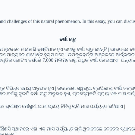
nd challenges of this natural phenomenon. In this essay, you can discus
ବର୍ଷା ଋତୁ
କ ଅଞ୍ଚଳରେ ହାରାହାରି ବୃଷ୍ଟିପାତ ହୁଏ ତାହାକୁ ବର୍ଷା ଋତୁ କହନ୍ତି | ଭାରତ
ତାପମାତ୍ରାରେ ଯଥେଷ୍ଟ ହ୍ରାସ ଘଟେ l ଉପକୂଳବର୍ତ୍ତୀ ଅଞ୍ଚଳରେ ଆର୍ଦ୍ରତାର ଗ
ୁଡିକ ଗୋଟିଏ ବର୍ଷରେ 7,000 ମିଲିମିଟରରୁ ଅଧିକ ବର୍ଷା ହୋଇଥାଏ | ଅନ୍ୟାନ
 ଋତୁ ବିଭିନ୍ନ ସମୟ ଅନୁଭବ ହୁଏ | ଉଦାହରଣ ସ୍ୱରୂପ, ଟ୍ରପିକାଲ୍ ବର୍ଷା ଜଙ୍
ରେ ବର୍ଷକୁ ଦୁଇଟି ବର୍ଷା ଋତୁ ଅନୁଭବ ହୁଏ, ପ୍ରତ୍ୟେକଟି ପ୍ରାୟ ଏକ ମାସ ପର୍ଯ
ରୀଷ୍ମ ମୌସୁମୀ ଯାହା ପ୍ରାୟ ତିନିରୁ ଚାରି ମାସ ପର୍ଯ୍ୟନ୍ତ ରହିଥାଏ |
ାଏ | କୌଣସି ସ୍ଥାନରେ ଏହା ଏକ ମାସ ପର୍ଯ୍ୟନ୍ତ ଚାଲିଥିବାବେଳେ କେତେକ ସ୍ଥ
ଚିତ କରେ |