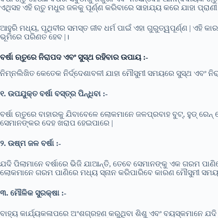
ଏଥିସହ ଏହି ଋତୁ ମଧୁର ଜଳକୁ ପୂର୍ଣ୍ଣ କରିବାରେ ସାହାଯ୍ୟ କରେ ଯାହା ପ୍ରାଣୀ
ଆହୁରି ମଧ୍ୟ, ପୃଥିବୀର ସମସ୍ତ ଜୀବ ଧର୍ମ ପାଇଁ ଏହା ଗୁରୁତ୍ୱପୂର୍ଣ୍ଣ | ଏହି
ଭୂମିରେ ପରିଣତ ହେବ |।
ବର୍ଷା ଋତୁରେ ନିରାପଦ ଏବଂ ସୁସ୍ଥ ରହିବାର ଉପାୟ :-
ନିମ୍ନଲିଖିତ କେତେକ ନିର୍ଦ୍ଦେଶାବଳୀ ଯାହା ମୌସୁମୀ ସମୟରେ ସୁସ୍ଥ ଏବଂ ନି
୧. ଉପଯୁକ୍ତ ବର୍ଷା ବସ୍ତ୍ର ପିନ୍ଧିବା :-
ବର୍ଷା ଋତୁରେ ବାହାରକୁ ଯିବାବେଳେ ଲୋକମାନେ ଜଳପ୍ରବାହ ବୁଟ୍, ହୁଡ୍ ରେନ୍ କୋଟ
ସେମାନଙ୍କର ଦେହ ଖରାପ ହେଇପାରେ |
୨. ଉଷ୍ମ ଜଳ ବର୍ଷା :-
ଯଦି ପିଲାମାନେ ବର୍ଷାରେ ଭିଜି ଯାଆନ୍ତି, ତେବେ ସେମାନଙ୍କୁ ଏକ ଗରମ ପା
ଲୋକମାନେ ଗରମ ପାଣିରେ ମଧ୍ୟ ସ୍ନାନ କରିପାରିବେ କାରଣ ମୌସୁମୀ ସମୟରେ
୩. ମୌଳିକ ସୁରକ୍ଷା :-
ବାହ୍ୟ କାର୍ଯ୍ୟକଳାପରେ ଅଂଶଗ୍ରହଣ କରୁଥିବା ଶିଶୁ ଏବଂ ବୟସ୍କମାନେ ଯଦି 