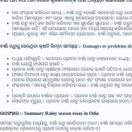
ବର୍ଷା ଆମ ତଥା ଆମ ଦେଶର କୃଷକମାନଙ୍କ ପାଇଁ ଅତ୍ୟନ୍ତ ଲାଭଦାୟକ ଅଟେ |
ଜଳ ସଂଗ୍ରହ କରିବାର ସମୟ :- ବର୍ଷା ଋତୁ ହେଉଛି ଏକମାତ୍ର ଋତୁ ଯ
କରିବା ଆବଶ୍ୟକ ଏବଂ ପରେ ଏହାକୁ କ୍ଷେତରେ ଜଳସେଚନ, ଗଛରେ ଜଳ
ବର୍ଷା ଋତୁ କମ୍ ଜଳ ଖର୍ଚ୍ଚ କରିବାର ଏକ ସୁବର୍ଣ୍ଣ ସୁଯୋଗ :- ବର୍ଷ
ଆବଶ୍ୟକ ନାହିଁ | ଏହି ଉପାୟରେ ଆପଣ ଜଳ ମଧ୍ୟ ସଞ୍ଚୟ କରିପାରିବ
ଫ୍ୟାନ, କୁଲର୍ ଏବଂ ଏସିର ସର୍ବନିମ୍ନ ବ୍ୟବହାର:- ବର୍ଷା ଋତୁରେ, ଆ
ବର୍ଷା ଋତୁରୁ ହେଉଥିବା କ୍ଷତି କିମ୍ବା ସମସ୍ୟା :-
Damages or problems due
ବନ୍ୟା ପରିସ୍ଥିତି :- ଲଗାତାର ପ୍ରବଳ ବର୍ଷା ହେତୁ ଲୋକମାନେ ବନ୍ୟା,
ବର୍ଷା ଯୋଗୁଁ ଫସଲର କ୍ଷତି :-
ପ୍ରବଳ ବର୍ଷା ହେତୁ ଚାଷୀଙ୍କ ଫସଲରେ ଅନେକ କ୍ଷତି ଘଟିଥାଏ, ଯେଉ
ଫସଲ ବିଫଳତା ହେତୁ ଶସ୍ୟ ଉତ୍ପାଦନରେ ହ୍ରାସ :- ପ୍ରବଳ ବର୍ଷା ହ
ଅନେକ ନିରାଶାର ସମ୍ମୁଖୀନ ହେବାକୁ ପଡେ ଏବଂ ଫସଲ ବଜାରରେ କମ୍ ମୂ
ସଂକ୍ରାମକ / ଜୀବାଣୁ ବିସ୍ତାର କରିବାର ଭୟ :- ବର୍ଷା ଋତୁରେ ସବୁ ଜ
|
ପ୍ରକୃତି ଉପରେ ବର୍ଷାର ପ୍ରଭାବ :- ପ୍ରବଳ ବର୍ଷା ହେତୁ ଗଛ ଏବଂ ଉଦ୍
ଲୋକଙ୍କ ମୃତ୍ୟୁ :- ପ୍ରବଳ ବର୍ଷା ହେତୁ ଚଳପ୍ରଚଳ ରାସ୍ତାରେ ହଠାତ୍ 
ଉପସଂହାର :-
Summary
Rainy season essay in Odia
ସମସ୍ତ ଋତୁଗୁଡିକ ମଧ୍ୟରୁ, ବର୍ଷା ଋତୁ ସର୍ବୋତ୍ତମ ଅଟେ | ବର୍ଷା ସମଗ୍ର 
ଗ୍ରୀଷ୍ମର ପ୍ରକୋପରୁ ପ୍ରାଣୀ ଜଗତକୁ ରକ୍ଷା କରିଥାଏ l