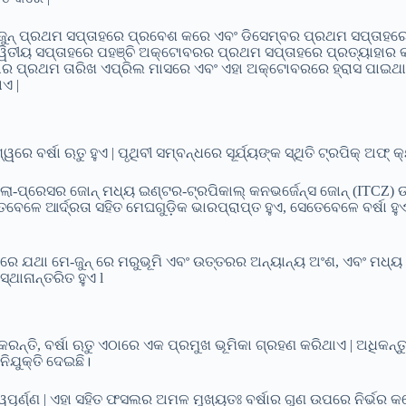
ୁନ୍ ପ୍ରଥମ ସପ୍ତାହରେ ପ୍ରବେଶ କରେ ଏବଂ ଡିସେମ୍ବର ପ୍ରଥମ ସପ୍ତାହରେ
୍ ଦ୍ୱିତୀୟ ସପ୍ତାହରେ ପହଞ୍ଚି ଅକ୍ଟୋବରର ପ୍ରଥମ ସପ୍ତାହରେ ପ୍ରତ୍ୟାହାର 
ିବାର ପ୍ରଥମ ତାରିଖ ଏପ୍ରିଲ ମାସରେ ଏବଂ ଏହା ଅକ୍ଟୋବରରେ ହ୍ରାସ ପାଇଥା
ାଏ |
ୱରେ ବର୍ଷା ଋତୁ ହୁଏ | ପୃଥିବୀ ସମ୍ବନ୍ଧରେ ସୂର୍ଯ୍ୟଙ୍କ ସ୍ଥିତି ଟ୍ରପିକ୍ ଅଫ
ୋ-ପ୍ରେସର ଜୋନ୍ ମଧ୍ୟ ଇଣ୍ଟର-ଟ୍ରପିକାଲ୍ କନଭର୍ଜେନ୍ସ ଜୋନ୍ (ITCZ) ଉତ୍ତ
ବେଳେ ଆର୍ଦ୍ରତା ସହିତ ମେଘଗୁଡ଼ିକ ଭାରପ୍ରାପ୍ତ ହୁଏ, ସେତେବେଳେ ବର୍ଷା ହୁଏ
ରେ ଯଥା ମେ-ଜୁନ୍ ରେ ମରୁଭୂମି ଏବଂ ଉତ୍ତରର ଅନ୍ୟାନ୍ୟ ଅଂଶ, ଏବଂ ମଧ୍
୍ଥାନାନ୍ତରିତ ହୁଏ l
ରନ୍ତି, ବର୍ଷା ଋତୁ ଏଠାରେ ଏକ ପ୍ରମୁଖ ଭୂମିକା ଗ୍ରହଣ କରିଥାଏ | ଅଧିକନ୍
ିଯୁକ୍ତି ଦେଇଛି।
ତ୍ୱପୂର୍ଣ୍ଣ | ଏହା ସହିତ ଫସଲର ଅମଳ ମୁଖ୍ୟତଃ ବର୍ଷାର ଗୁଣ ଉପରେ ନିର୍ଭର 