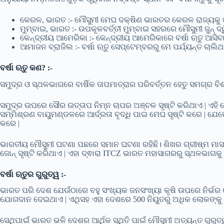
କେରଳ, ଭାରତ :- ମୌସୁମୀ ମେଘ ଦକ୍ଷିଣ ଭାରତର କେରଳ ରାଜ୍ୟକୁ ଜ
ମୁମ୍ବାଇ, ଭାରତ :- ଉପକୂଳବର୍ତ୍ତୀ ମୁମ୍ବାଇ ସହରରେ ମୌସୁମୀ ଜୁନ
କେନ୍ଦ୍ରୀୟ ଆମେରିକା :- କେନ୍ଦ୍ରୀୟ ଆମେରିକାରେ ବର୍ଷା ଋତୁ ଆସ
ଆମାଜନ ବ୍ରାଜିଲ :- ବର୍ଷା ଋତୁ ସେପ୍ଟେମ୍ବରରୁ ମେ ପର୍ଯ୍ୟନ୍ତ ଚାଲିଥ
ବର୍ଷା ଋତୁ କଣ? :-
ସମୁଦ୍ର ଓ ସ୍ଥଳଭାଗରେ ବାର୍ଷିକ ତାପମାତ୍ରାର ପରିବର୍ତ୍ତନ ହେତୁ ସମଗ୍ର ବିଶ୍
ସମୁଦ୍ର ଉପରେ ସୌର ଉତ୍ତାପ ନିମ୍ନ ଚାପର ଅଞ୍ଚଳ ସୃଷ୍ଟି କରିଥାଏ | ଏହି ଲ
ସମ୍ମିଶ୍ରଣ ବାୟୁମଣ୍ଡଳରେ ଆର୍ଦ୍ରତା ବୃଦ୍ଧି ପାଇ ମେଘ ସୃଷ୍ଟି କରେ | ଯେତେ
କରେ |
ଭାରତୀୟ ମୌସୁମୀ ଘଟଣା ପଛରେ ସମାନ ଘଟଣା ରହିଛି। ଶିଖର ଗ୍ରୀଷ୍ମ ମାସ
ଜୋନ୍ ସୃଷ୍ଟି କରିଥାଏ | ଏହା ଦ୍ଵାରା ITCZ ​​ଭାରତ ମହାସାଗରରୁ ସ୍ଥଳଭାଗକୁ ସ
ବର୍ଷା ଋତୁର ଗୁରୁତ୍ୱ :-
ଭାରତ ପରି ଦେଶ ଯେଉଁଠାରେ ବହୁ ସଂଖ୍ୟକ ଜନସଂଖ୍ୟା କୃଷି ଉପରେ ନିର୍ଭର କ
ଯୋଗଦାନ ଦେଇଥାଏ | ଏଥିସହ ଏହା ଦେଶରେ 500 ନିୟୁତରୁ ଅଧିକ ଲୋକଙ୍କୁ ନ
ସେଥିପାଇଁ ଭାରତ ଭଳି ଦେଶର ଆର୍ଥିକ ସ୍ଥିତି ପାଇଁ ମୌସୁମୀ ଅତ୍ୟନ୍ତ ଗୁରୁ