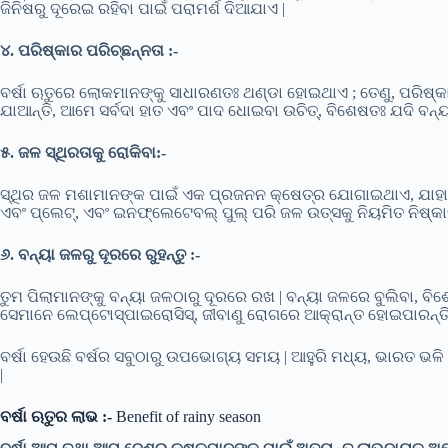
ଜିନିଷରୁ ଦୂରେଇ ରହିବା ପାଇଁ ପରାମର୍ଶ ଦିଆଯାଏ |
୪. ପରିଷ୍କାର ପରିଚ୍ଛନ୍ନତା :-
ବର୍ଷା ଋତୁରେ ଲୋକମାନଙ୍କୁ ସାଧାରଣତଃ ଥଣ୍ଡା ହୋଇଥାଏ ; ତେଣୁ, ପରିଷ୍କାର
ଯାଆନ୍ତି, ଆମେ ସର୍ବଦା ହାତ ଏବଂ ପାଦ ଧୋଇବା ଉଚିତ୍, ବିଶେଷତଃ ଯଦି ବନ୍
୫. ଜଳ ସ୍ଥିରତାକୁ ରୋକିବା:-
ସ୍ଥିର ଜଳ ମଶାମାନଙ୍କ ପାଇଁ ଏକ ପ୍ରଜନନ କ୍ଷେତ୍ର ଯୋଗାଇଥାଏ, ଯାହା ମ
ଏବଂ ପ୍ଲେଟ୍, ଏବଂ ଇନଫ୍ଲେଟେବଲ୍ ପୁଲ୍ ପରି ଜଳ ଉତ୍ସକୁ ନିୟମିତ ନିଷ୍କାସ
୬. ବନ୍ୟା ଜଳରୁ ଦୂରରେ ରୁହନ୍ତୁ :-
ତୁମ ପିଲାମାନଙ୍କୁ ବନ୍ୟା ଜଳଠାରୁ ଦୂରରେ ରଖ | ବନ୍ୟା ଜଳରେ ବୁଲିବା, ବ
ସେମାନେ ଲେପ୍ଟୋସ୍ପାଇରୋସିସ୍, ଜୀବାଣୁ ରୋଗରେ ଆକ୍ରାନ୍ତ ହୋଇପାରନ୍ତି
ବର୍ଷା ହେଉଛି ବର୍ଷର ସବୁଠାରୁ ଉପଭୋଗ୍ୟ ସମୟ | ଆହୁରି ମଧ୍ୟ, ଭାରତ ଭଳି 
|
ବର୍ଷା ଋତୁର ଲାଭ :-
Benefit of rainy season