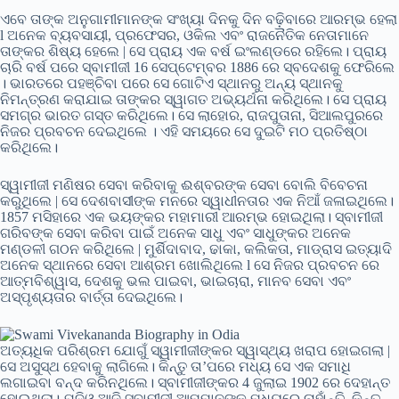
ଏବେ ତାଙ୍କ ଅନୁଗାମୀମାନଙ୍କ ସଂଖ୍ୟା ଦିନକୁ ଦିନ ବଢ଼ିବାରେ ଆରମ୍ଭ ହେଲା
l ଅନେକ ବ୍ୟବସାୟୀ, ପ୍ରଫେସର, ଓକିଲ ଏବଂ ରାଜନୈତିକ ନେତାମାନେ
ତାଙ୍କର ଶିଷ୍ୟ ହେଲେ | ସେ ପ୍ରାୟ ଏକ ବର୍ଷ ଇଂଲଣ୍ଡରେ ରହିଲେ। ପ୍ରାୟ
ଚାରି ବର୍ଷ ପରେ ସ୍ବାମୀଜୀ 16 ସେପ୍ଟେମ୍ବର 1886 ରେ ସ୍ବଦେଶକୁ ଫେରିଲେ
। ଭାରତରେ ପହଞ୍ଚିବା ପରେ ସେ ଗୋଟିଏ ସ୍ଥାନରୁ ଅନ୍ୟ ସ୍ଥାନକୁ
ନିମନ୍ତ୍ରଣ କରାଯାଇ ତାଙ୍କର ସ୍ୱାଗତ ଅଭ୍ୟର୍ଥନା କରିଥିଲେ। ସେ ପ୍ରାୟ
ସମଗ୍ର ଭାରତ ଗସ୍ତ କରିଥିଲେ। ସେ ଲାହୋର, ରାଜପୁତାନା, ସିଆଲପୁରରେ
ନିଜର ପ୍ରବଚନ ଦେଇଥିଲେ । ଏହି ସମୟରେ ସେ ଦୁଇଟି ମଠ ପ୍ରତିଷ୍ଠା
କରିଥିଲେ।
ସ୍ୱାମୀଜୀ ମଣିଷର ସେବା କରିବାକୁ ଈଶ୍ବରଙ୍କ ସେବା ବୋଲି ବିବେଚନା
କରୁଥିଲେ | ସେ ଦେଶବାସୀଙ୍କ ମନରେ ସ୍ୱାଧୀନତାର ଏକ ନିଆଁ ଜଳାଇଥିଲେ।
1857 ମସିହାରେ ଏକ ଭୟଙ୍କର ମହାମାରୀ ଆରମ୍ଭ ହୋଇଥିଲା। ସ୍ବାମୀଜୀ
ଗରିବଙ୍କ ସେବା କରିବା ପାଇଁ ଅନେକ ସାଧୁ ଏବଂ ସାଧୁଙ୍କର ଅନେକ
ମଣ୍ଡଳୀ ଗଠନ କରିଥିଲେ | ମୁର୍ଶିଦାବାଦ, ଢାକା, କଲିକତା, ମାଡ୍ରାସ ଇତ୍ୟାଦି
ଅନେକ ସ୍ଥାନରେ ସେବା ଆଶ୍ରମ ଖୋଲିଥିଲେ l ସେ ନିଜର ପ୍ରବଚନ ରେ
ଆତ୍ମବିଶ୍ୱାସ, ଦେଶକୁ ଭଲ ପାଇବା, ଭାଇଚାରା, ମାନବ ସେବା ଏବଂ
ଅସ୍ପୃଶ୍ୟତାର ବାର୍ତ୍ତା ଦେଇଥିଲେ।
ଅତ୍ୟଧିକ ପରିଶ୍ରମ ଯୋଗୁଁ ସ୍ୱାମୀଜୀଙ୍କର ସ୍ୱାସ୍ଥ୍ୟ ଖରାପ ହୋଇଗଲା |
ସେ ଅସୁସ୍ଥ ହେବାକୁ ଲାଗିଲେ। କିନ୍ତୁ ତା’ପରେ ମଧ୍ୟ ସେ ଏକ ସମାଧି
ଲଗାଇବା ବନ୍ଦ କରିନଥିଲେ। ସ୍ବାମୀଜୀଙ୍କର 4 ଜୁଲାଇ 1902 ରେ ଦେହାନ୍ତ
ହୋଇଥିଲା। ଯଦିଓ ଆଜି ସ୍ବାମୀଜୀ ଆମମାନଙ୍କ ମଧ୍ୟରେ ନାହାଁନ୍ତି, କିନ୍ତୁ