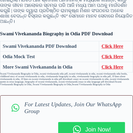
ତାଙ୍କ ଜୀବନ ଆଲୋକର ସ୍ତମ୍ଭ ପରି ଆଜି ମଧ୍ୟ ଆମ ପଥକୁ ମାର୍ଗଦର୍ଶନ
କରୁଛି | ତାଙ୍କ ଦ୍ୱାରା ପ୍ରତିଷ୍ଠିତ ରାମକୃଷ୍ଣ ମିଶନ ସଂଗଠନର ଅନେକ
ଶାଖା ବେଦାନ୍ତ ବିସ୍ତାର କରୁଛନ୍ତି ଏବଂ ସେମାନେ ମାନବ ସେବାରେ ନିୟୋଜିତ
ଅଛନ୍ତି।
Swami Vivekananda Biography in Odia
PDF
Download
Swami Vivekananda PDF Download
Click Here
Odia Mock Test
Click Here
More Swami Vivekananda in Odia
Click Here
Swami Vivekananda Biography in Odia, swami vivekananda odia pdf, swami vivekananda in odia, swami vivekananda odia books,
childhood story of swami vivekananda in odia, vivekananda biography in odia, vivekananda biography in odia pdf, 10 lines about
vivekananda in odia, 10 lines on swami vivekananda in odia pdf download. essay on swami vivekananda in odia, swami vivekananda
quotes in oriya language, biography of swami vivekananda, swami vivekananda essay in odia language pdf download.Swami
Vivekananda Biography in Odia, Swami Vivekananda Biography in Odia,Swami Vivekananda Biography in Odia
For Latest Updates, Join Our WhatsApp
Group
Join Now!