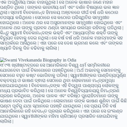
ଏକ ଅଦ୍ୱିତୀୟ ଆଭା ବାହାରୁଥିଲା l ସେ ଅନେକ ଭାଷାର ଜଣେ ମହାନ
ପଣ୍ଡିତ ଥିଲେ | ତାଙ୍କର ଭାରତୀୟ ଧର୍ମ ଏବଂ ଦର୍ଶନ ବିଷୟରେ ଭଲ ଜ୍ଞାନ
ଥିଲା। ସ୍ବାମୀ ବିବେକାନନ୍ଦ ହିମାଳୟ ଅଞ୍ଚଳରେ ଦୀର୍ଘ ବର୍ଷ ଧରି କଠୋର
ତପସ୍ୟା କରିଥିଲେ। ସେଠାରେ ସେ କଠୋର ପରିସ୍ଥିତିର ସମ୍ମୁଖୀନ
ହୋଇଥିଲେ। ଅନେକ ଥର ସେ ଅସୁରମାନଙ୍କ ସମ୍ମୁଖୀନ ହୋଇଥିଲେ ଏବଂ
ଅନେକ ଥର ତାଙ୍କୁ ପ୍ରବଳ ଥଣ୍ଡା ସମୟରେ ଉଲଗ୍ନ ରହିବାକୁ ପଡିଥିଲା |
କିନ୍ତୁ ସ୍ୱାମୀ ବିବେକାନନ୍ଦଙ୍କ ଭକ୍ତି ଏବଂ ଆଧ୍ୟାତ୍ମିକ ଶକ୍ତି ତାଙ୍କୁ
ବିଚ୍ୟୁତ ହେବାକୁ ଦେଇ ନଥିଲା। ସେ ବର୍ଷ ବର୍ଷ ଧରି ଅନେକ ମହାତ୍ମାଙ୍କ ସହ
ସମ୍ପର୍କରେ ଆସିଥିଲେ | ଏହା ପରେ ସେ ଦେଶ ଭ୍ରମଣ କଲେ ଏବଂ ତାଙ୍କର
ଖ୍ୟାତି ଦିନକୁ ଦିନ ବଢିବାକୁ ଲାଗିଲା |
୧୮୯୩ ଖ୍ରୀଷ୍ଟାବ୍ଦରେ ସେ ଆମେରିକାର ବିଶ୍ୱ ଧର୍ମ ସମ୍ମିଳନୀରେ
ଯୋଗଦେବା ପାଇଁ ଚିକାଗୋରେ ପହଞ୍ଚିଥିଲେ | ଅର୍ଥ ଅଭାବରୁ ସେମାନଙ୍କୁ
ସେଠାରେ ବହୁତ କଷ୍ଟ ଭୋଗିବାକୁ ପଡିଲା | ସ୍ୱାମୀଜୀଙ୍କର ପାଣ୍ଡିତ୍ୟପୂର୍ଣ୍ଣ
ବକ୍ତବ୍ୟ ଓ ଭାଷଣ ଦ୍ଵାରା ସେଠାରେ ଥିବା ଲୋକମାନେ ମନ୍ତ୍ରମୁଗ୍ଧ
ହୋଇଯାଇଥିଲେ ​​l ବିବେକାନନ୍ଦଙ୍କ ଏହି ବିଦ୍ୱତା ପାଶ୍ଚାତ୍ୟ ଲୋକଙ୍କୁ
ମଧ୍ୟ ପ୍ରଭାବିତ କରିଥିଲା l ସେ ଅନେକ ବିଶ୍ୱବିଦ୍ୟାଳୟରୁ ନିମନ୍ତ୍ରଣ
ଗ୍ରହଣ କରିଥିଲେ, ଅନେକ ପାଳକ ଏବଂ ବରିଷ୍ଠ ପୁରୋହିତମାନେ ତାଙ୍କୁ
ଭାଷଣ ଦେବା ପାଇଁ ଡାକିଥିଲେ। ଲୋକମାନେ ତାଙ୍କ ଭାଷଣ ଶୁଣିବା ପାଇଁ କିଛି
ଘଣ୍ଟା ପୂର୍ବରୁ ଯଥା ସ୍ଥାନରେ ପହଞ୍ଚି ଯାଉଥିଲେ | ସେ ପ୍ରାୟ ତିନି ବର୍ଷ
ଆମେରିକାରେ ରହି ବେଦାନ୍ତ ପ୍ରଚାର କରିଥିଲେ। ଏହା ପରେ ସେ ଇଂଲଣ୍ଡ
ଯାଇଥିଲେ। ସ୍ୱାମୀଜୀଙ୍କର ମହିମା ଚାରିଆଡ଼େ ପ୍ରସାରିତ ହୋଇଯିବାକୁ
ଲାଗିଲା ​​|