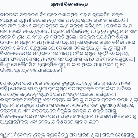
ସ୍ବାମୀ ବିବେକାନନ୍ଦ
ଭାରତରେ ନବୀକରଣ ବିଷୟରେ ଜଣାଇଥିବା ମହାନ ବ୍ୟକ୍ତିମାନଙ୍କ
ମଧ୍ୟରେ ସ୍ୱାମୀ ବିବେକାନନ୍ଦ ଏକ ଅନନ୍ୟ ସ୍ଥାନ ଗ୍ରହଣ କରିଛନ୍ତି l
ସ୍ବାମୀଜୀ 1863 ଖ୍ରୀଷ୍ଟାବ୍ଦରେ ଜନ୍ମଗ୍ରହଣ କରିଥିଲେ | ତାଙ୍କର ଜନ୍ମ
ନାମ ହେଉଛି ନରେନ୍ଦ୍ରନାଥ l ସ୍ବାମୀଜୀ ପିଲାଦିନରୁ ଅତ୍ୟନ୍ତ ବୁଦ୍ଧିମାନ ଏବଂ
ଉଚ୍ଚ ଚିନ୍ତାଧାରା ସମ୍ପନ୍ନ ବ୍ୟକ୍ତି ଥିଲେ | ତାଙ୍କର ପ୍ରାଥମିକ ଶିକ୍ଷା
ଇଂରାଜୀ ମାଧ୍ୟମ ମାଧ୍ୟମରେ ହୋଇଥିଲା | ସେ ସ୍ନାତକ ହାସଲ କରିବା ପରେ
ତାଙ୍କ ପରିବାର ଚାହୁଁଥିଲେ ଯେ ସେ ଜଣେ ଓକିଲ ହୁଅନ୍ତୁ। କିନ୍ତୁ ସ୍ୱାମୀ
ବିବେକାନନ୍ଦଙ୍କ ମଧ୍ୟରେ ଏକ ଆଧ୍ୟାତ୍ମିକ କ୍ଷୁଧା ସୃଷ୍ଟି ହୋଇଥିଲା,
ଯାହା ଫଳରେ ସେ ସାଧୁମାନଙ୍କ ସହ ଅଧିକାଂଶ ସମୟ ଅତିବାହିତ କରୁଥିଲେ |
କିନ୍ତୁ ସେ କୌଣସି ଆଧ୍ୟାତ୍ମିକ ଗୁରୁ ପାଇ ନ ଥିଲେ ଯାହାଙ୍କଠାରୁ ସେ
ଦୀକ୍ଷା ପ୍ରାପ୍ତ କରିପାରିଥାନ୍ତେ l
ସେ ସତ୍ୟର ସନ୍ଧାନରେ ନିରନ୍ତର ବୁଲୁଥିଲେ, କିନ୍ତୁ ତାଙ୍କୁ ଶାନ୍ତି ମିଳିଲା
ନାହିଁ | ଶେଷରେ ସେ ସ୍ୱାମୀ ରାମକୃଷ୍ଣ ପରମହଂସଙ୍କ ସମ୍ପର୍କରେ ଆସିଲେ |
ସେ ତାଙ୍କ ସନ୍ଦେହକୁ ସ୍ୱାମୀ ପରମହଂସଙ୍କ ଆଗରେ ରଖିଥିଲେ।
ଈଶ୍ବରଙ୍କ ଅସ୍ତିତ୍ୱ ଏବଂ ରହସ୍ୟ ଜାଣିବାକୁ ତାଙ୍କର ପ୍ରବଳ ଇଚ୍ଛା ଥିଲା
| ସ୍ବାମୀ ରାମକୃଷ୍ଣ ପରମହଂସ ସରଳତା, ଶାଳୀନତା ଏବଂ ଦୃଢ଼ଆତ୍ମବିଶ୍ୱାସ,
ତତ୍ତ୍ଵଜ୍ଞାନ ଏବଂ ବକ୍ତବ୍ୟରେ ବିଜୁଳିର ଚମତ୍କାର ଶକ୍ତି ଯୋଗୁ
ବିବେକାନନ୍ଦ ପରମହଂସର ପରମ ଭକ୍ତ ହୋଇଥିଲେ। ସେ ସ୍ବାମୀଜୀଙ୍କଠାରୁ
ଆଧ୍ୟାତ୍ମିକତା ଏବଂ ବେଦାନ୍ତ ବିଷୟରେ ଜ୍ଞାନ ପାଇଲେ |
ସ୍ୱାମୀ ବିବେକାନନ୍ଦଙ୍କ ବ୍ୟକ୍ତିତ୍ୱ ଅସାଧାରଣ ଥିଲା | ତାଙ୍କ ଚେହେରାରୁ